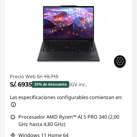
d
u
c
t
i
v
Precio Web
S/. 10,715
i
S/. 6935
IGV inc.
35% de descuento
d
Ahorros instantáneos :
-S/. 3780
Las especificaciones configurables comienzan en:
a
Procesador AMD Ryzen™ AI 5 PRO 340 (2,00
d
GHz hasta 4,80 GHz)
Windows 11
Home 64