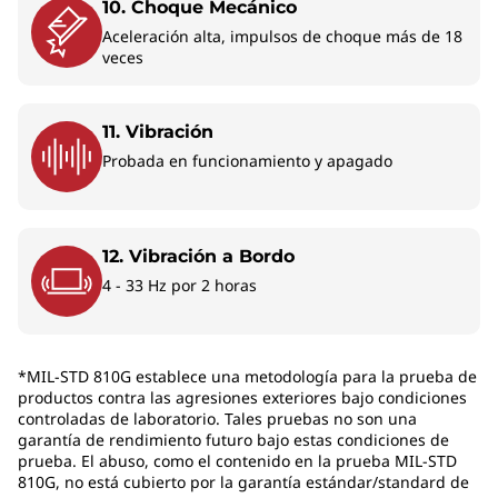
10. Choque Mecánico
¡Deja de buscar enchufes de pared! Gracias a
Aceleración alta, impulsos de choque más de 18
los procesadores AMD Ryzen™ AI 7 PRO 360 de
veces
última generación integrados y eficientes
energéticamente, disfrutarás de un
rendimiento innovador con un menor
11. Vibración
consumo de energía, que te permitirá trabajar
Probada en funcionamiento y apagado
sin interrupciones. Haz varias cosas a la vez
como todo un profesional y disfruta de una
batería de mayor duración que te acompaña
12. Vibración a Bordo
en tus días más ajetreados.
4 - 33 Hz por 2 horas
*MIL-STD 810G establece una metodología para la prueba de
productos contra las agresiones exteriores bajo condiciones
controladas de laboratorio. Tales pruebas no son una
garantía de rendimiento futuro bajo estas condiciones de
prueba. El abuso, como el contenido en la prueba MIL-STD
810G, no está cubierto por la garantía estándar/standard de