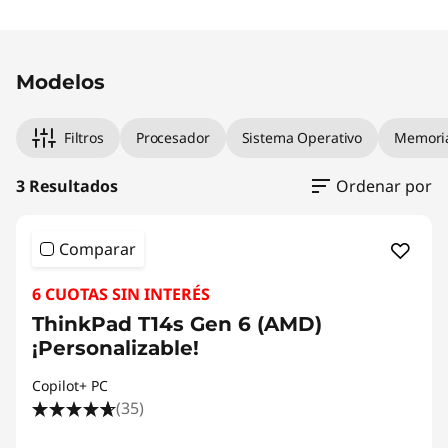
a
Original Price 10715.00 PEN Discounted Price
Original Price 11507.00 PEN Discounted Price
Original Price 9047.00 PEN Discounted Price
p
Modelos
a
Filtros
Procesador
Sistema Operativo
Memori
r
3 Resultados
Ordenar por
a
l
Comparar
a
6 CUOTAS SIN INTERÉS
ThinkPad T14s Gen 6 (AMD)
p
¡Personalizable!
r
Copilot+ PC
(35)
o