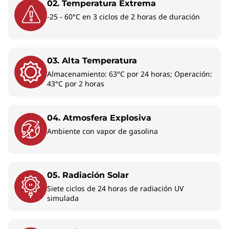
02. Temperatura Extrema
-25 - 60°C en 3 ciclos de 2 horas de duración
03. Alta Temperatura
Almacenamiento: 63°C por 24 horas; Operación:
43°C por 2 horas
04. Atmosfera Explosiva
Algunos puertos/ranuras pueden ser opcionales o variar - colores sujetos a
Ambiente con vapor de gasolina
disponibilidad. Los accesorios no están incluidos.
05. Radiación Solar
Deja que tu visión creativa sea ilimitada
Siete ciclos de 24 horas de radiación UV
Experimenta el siguiente nivel de excelencia
simulada
visual con un renderizado suave y rápida de
cada píxel. Diseñadas para manejar fácilmente