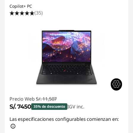
Copilot+ PC
(35)
Precio Web
S/. 11,507
S/. 7450
IGV inc.
35% de descuento
Ahorros instantáneos :
-S/. 4057
Las especificaciones configurables comienzan en: