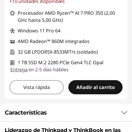
+10 unidades disponibles
Ahorros instantáneos :
-S/. 1147
Procesador AMD Ryzen™ AI 7 PRO 350 (2,00
GHz hasta 5,00 GHz)
Windows 11 Pro 64
AMD Radeon™ 860M integrados
32 GB LPDDR5X-8533MT/s (soldado)
1 TB SSD M.2 2280 PCIe Gen4 TLC Opal
Entrega
en 2-5 días hábiles
Vista rápida
Añadir al carrito
Características
Liderazgo de Thinkpad y
ThinkBook
en las
Tu compañero de trabajo más inteligente