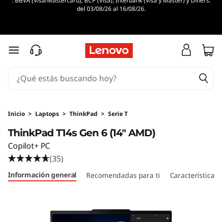
. BBVA (Visa/Mastercard), BCP (Visa), Interbank (Visa y Master) y Diners.
L
del 03/08/26 al 16/08/26.
e
n
Ir al contenido principal
o
v
o
Inicio
>
Laptops
>
ThinkPad
>
Serie T
ThinkPad T14s Gen 6 (14" AMD)
T
Copilot+ PC
h
(35)
Información general
Recomendadas para ti
Características
i
n