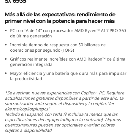
S/. 6935
6
Más allá de las expectativas: rendimiento de
A
primer nivel con la potencia para hacer más
PC con IA de 14” con procesador AMD Ryzen™ AI 7 PRO 360
M
de última generación
D
Increíble tiempo de respuesta con 50 billones de
operaciones por segundo (TOPS)
:
Gráficos realmente increíbles con AMD Radeon™ de última
generación integrada
U
Mayor eficiencia y una batería que dura más para impulsar
la productividad
l
*
Se avecinan nuevas experiencias con Copilot+ PC. Requiere
t
actualizaciones gratuitas disponibles a partir de este año. La
sincronización varía según el dispositivo y la región. Ver
r
aka.ms/copilotpluspcs"
Teclado en Español, con tecla Ñ incluida (a menos que las
especificaciones del equipo indiquen lo contrario). Algunos
a
puertos/ranuras pueden ser opcionales o variar; colores
sujetos a disponibilidad