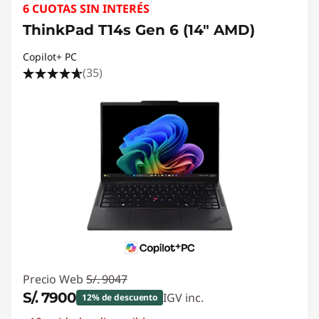
6 CUOTAS SIN INTERÉS
ThinkPad T14s Gen 6 (14" AMD)
Copilot+ PC
(35)
Precio Web
S/. 9047
S/. 7900
IGV inc.
12% de descuento