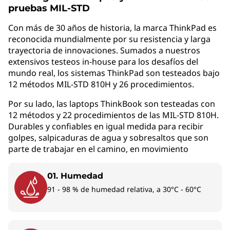
pruebas MIL-STD
Como una de las primeras PC con IA* en
Con más de 30 años de historia, la marca ThinkPad es
lanzarse con Windows 11 Pro con AMD Ryzen™
reconocida mundialmente por su resistencia y larga
AI 7 PRO 360 de última generación, la portátil
trayectoria de innovaciones. Sumados a nuestros
Lenovo ThinkPad T14s 6ta Gen (14 AMD) te
extensivos testeos in-house para los desafíos del
permite trabajar de manera más inteligente.
mundo real, los sistemas ThinkPad son testeados bajo
Una unidad de procesamiento neural (NPU)
12 métodos MIL-STD 810H y 26 procedimientos.
capaz de realizar 50 billones de operaciones
por segundo (TOPS) de descarga de tareas
Por su lado, las laptops ThinkBook son testeadas con
12 métodos y 22 procedimientos de las MIL-STD 810H.
pesadas en un motor de IA, lo que aumenta
Durables y confiables en igual medida para recibir
tanto la eficiencia del sistema como tu
golpes, salpicaduras de agua y sobresaltos que son
productividad.
parte de trabajar en el camino, en movimiento
*Actualizaciones gratuitas para las experiencias de Copilot+ PC,
01. Humedad
cuando estén disponibles. La sincronización varía según el
91 - 98 % de humedad relativa, a 30°C - 60°C
dispositivo y la región. Ver aka.ms/copilotpluspcs