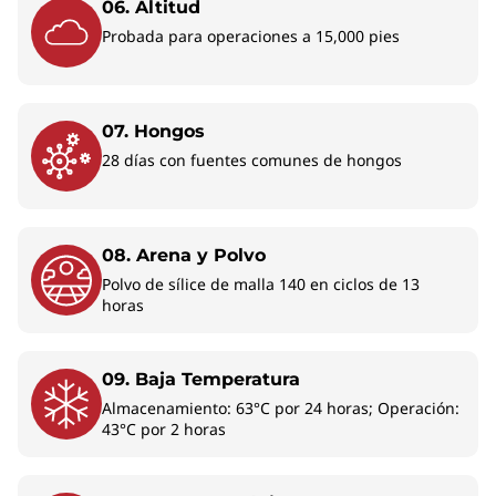
las exigentes cargas de trabajo durante la
06. Altitud
creación de contenido, las gráficas AMD
Probada para operaciones a 15,000 pies
Radeon™ de última generación No creerás que
estos gráficos integrados de alto rendimiento
no son discretos.
07. Hongos
28 días con fuentes comunes de hongos
08. Arena y Polvo
Polvo de sílice de malla 140 en ciclos de 13
horas
Algunos puertos/ranuras pueden ser opcionales o variar - colores sujetos a
disponibilidad. Los accesorios no están incluidos.
09. Baja Temperatura
Almacenamiento: 63°C por 24 horas; Operación:
43°C por 2 horas
Eficiencia redefinida: Más tiempo para
trabajar, crear y conectar