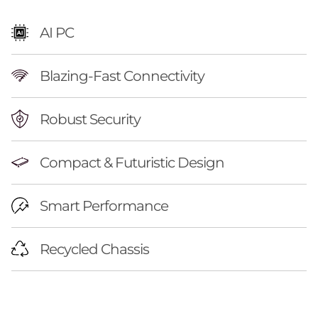
l
i
AI PC
g
Blazing-Fast Connectivity
e
Robust Security
r
a
Compact & Futuristic Design
y
Smart Performance
l
i
Recycled Chassis
s
t