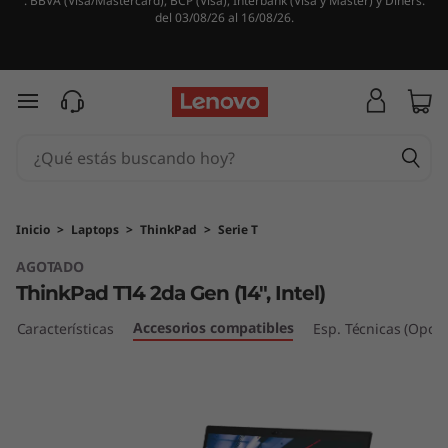
. BBVA (Visa/Mastercard), BCP (Visa), Interbank (Visa y Master) y Diners.
T
del 03/08/26 al 16/08/26.
h
i
Ir al contenido principal
n
k
P
Inicio
>
Laptops
>
ThinkPad
>
Serie T
AGOTADO
a
ThinkPad T14 2da Gen (14", Intel)
d
Accesorios compatibles
Características
Esp. Técnicas (Opcio
T
1