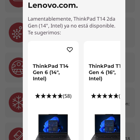
Lenovo.com.
de altavoces Dolby Audio™ para mejorar el
sonido, transmitir películas por streaming o
Lamentablemente, ThinkPad T14 2da
escuchar música nunca había sonado tan bien.
Gen (14", Intel) ya no está disponible.
07. Hongos
Te sugerimos:
28 días con fuentes comunes de hongos
08. Arena y Polvo
ThinkPad T14
ThinkPad T16
Polvo de sílice de malla 140 en ciclos de 13
Gen 6 (14",
Gen 4 (16",
horas
Intel)
Intel)
(58)
(54)
09. Baja Temperatura
Almacenamiento: 63°C por 24 horas; Operación:
43°C por 2 horas
10. Choque Mecánico
Aceleración alta, impulsos de choque más de 18
Algunos puertos/ranuras y el lector de huellas son opcionales; el material