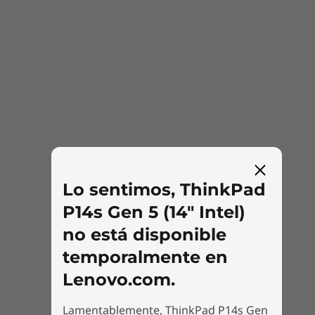
software independientes (ISV), como AVID® y
mínimo del 90 % en peso de cualquier combinación de los siguientes
Autodesk®. También es eficiente desde el
materiales: contenido reciclado, plástico de base biológica, material de
punto de vista energético y cuenta con varias
fibra biológica no de madera y/o mate forestal sostenible
certificaciones medioambientales. Además, te
Certificaciones/registros
encantará saber que está construida en parte
con plásticos y metales reciclados. Consulta las
Certificado ENERGY STAR® 8.0
especificaciones técnicas. *Consulta la lista
EPEAT® Gold, cuando proceda*
completa de certificaciones ISV
MIL-STD 810H
Conforma a RoHS
Certificado TCO 9.0
TÜV Eyesafe® con certificación de luz azul baja
Lo sentimos, ThinkPad
*Visita www.epeat.net para conocer el estado del registro por país.
P14s Gen 5 (14" Intel)
Certificaciones ISV
no está disponible
Altair®
temporalmente en
ANSYS®
Lenovo.com.
Autodesk®
AVID®
Lamentablemente, ThinkPad P14s Gen