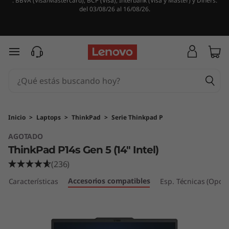
. BBVA (Visa/Mastercard), BCP (Visa), Interbank (Visa y Master) y Diners.
E
del 03/08/26 al 16/08/26.
s
t
Ir al contenido principal
a
c
i
Inicio
>
Laptops
>
ThinkPad
>
Serie Thinkpad P
AGOTADO
ó
ThinkPad P14s Gen 5 (14" Intel)
n
(236)
Accesorios compatibles
d
Características
Esp. Técnicas (Opcio
e