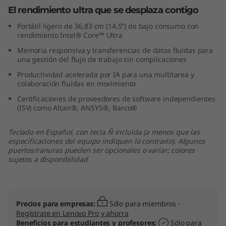
l
El rendimiento ultra que se desplaza contigo
Portátil ligero de 36,83 cm (14,5”) de bajo consumo con
L
rendimiento Intel® Core™ Ultra
Memoria responsiva y transferencias de datos fluidas para
e
una gestión del flujo de trabajo sin complicaciones
n
Productividad acelerada por IA para una multitarea y
colaboración fluidas en movimiento
o
Certificaciones de proveedores de software independientes
(ISV) como Altair®, ANSYS®, Barco®
v
Teclado en Español, con tecla Ñ incluida (a menos que las
o
especificaciones del equipo indiquen lo contrario). Algunos
puertos/ranuras pueden ser opcionales o variar; colores
sujetos a disponibilidad
T
h
Precios para empresas:
Sólo para miembros -
i
Regístrate en Lenovo Pro y ahorra
Beneficios para estudiantes y profesores:
Sólo para