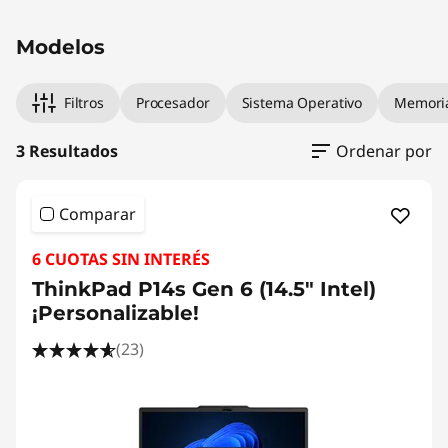
Original Price 8622.00 PEN Discounted Price 
Original Price 12861.00 PEN Discounted Price
Original Price 27638.00 PEN Discounted Pric
Modelos
Filtros
Procesador
Sistema Operativo
Memori
3 Resultados
Ordenar por
Comparar
6 CUOTAS SIN INTERÉS
ThinkPad P14s Gen 6 (14.5" Intel)
¡Personalizable!
(23)