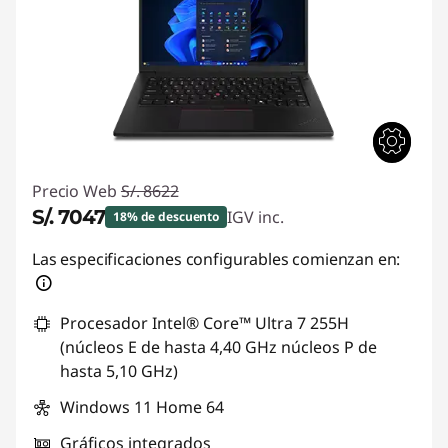
Precio Web
S/. 8622
S/. 7047
IGV inc.
18% de descuento
Ahorros instantáneos :
-S/. 1575
Las especificaciones configurables comienzan en:
Procesador Intel® Core™ Ultra 7 255H
(núcleos E de hasta 4,40 GHz núcleos P de
hasta 5,10 GHz)
Windows 11 Home 64
Gráficos integrados