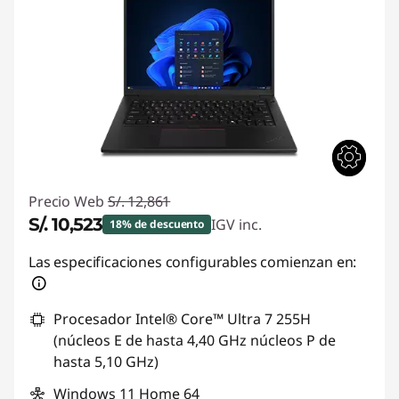
Precio Web
S/. 12,861
S/. 10,523
IGV inc.
18% de descuento
Ahorros instantáneos :
-S/. 2338
Las especificaciones configurables comienzan en:
Procesador Intel® Core™ Ultra 7 255H
(núcleos E de hasta 4,40 GHz núcleos P de
hasta 5,10 GHz)
Windows 11 Home 64