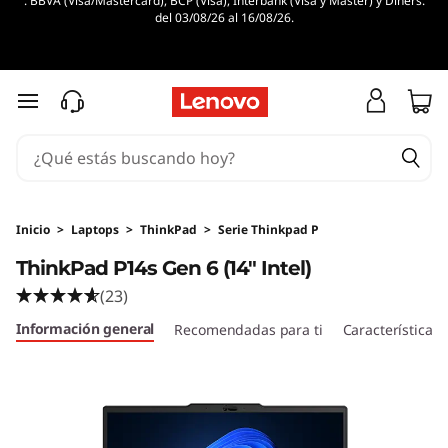
. BBVA (Visa/Mastercard), BCP (Visa), Interbank (Visa y Master) y Diners.
del 03/08/26 al 16/08/26.
Ir al contenido principal
Inicio
>
Laptops
>
ThinkPad
>
Serie Thinkpad P
ThinkPad P14s Gen 6 (14" Intel)
(23)
Información general
Recomendadas para ti
Características