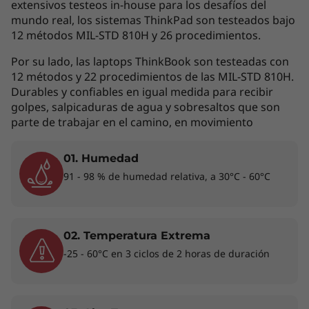
como con excelentes tarjetas gráficas
extensivos testeos in-house para los desafíos del
®
®
mundo real, los sistemas ThinkPad son testeados bajo
opcionales, incluida NVIDIA
GeForce
, se
12 métodos MIL-STD 810H y 26 procedimientos.
encargará de hacerte llegar la inspiración de la
productividad. Además, este dispositivo es el
Por su lado, las laptops ThinkBook son testeadas con
partner de alto rendimiento para la fuerza
12 métodos y 22 procedimientos de las MIL-STD 810H.
laboral que trabaja desde cualquier lugar, ya
Durables y confiables en igual medida para recibir
que cuenta con baterías opcionales de hasta
golpes, salpicaduras de agua y sobresaltos que son
57 Wh para tener energía real durante todo el
parte de trabajar en el camino, en movimiento
día.
01. Humedad
91 - 98 % de humedad relativa, a 30°C - 60°C
02. Temperatura Extrema
-25 - 60°C en 3 ciclos de 2 horas de duración