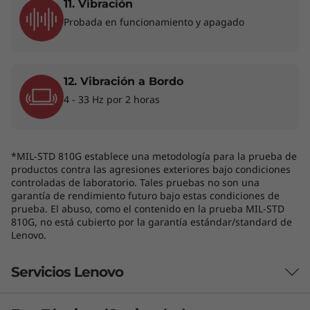
11. Vibración
Probada en funcionamiento y apagado
12. Vibración a Bordo
Seguridad más Smart
4 - 33 Hz por 2 horas
El portátil ThinkPad L14 de 4.ª generación
cuenta con un botón de encendido que se
activa mediante un lector de huellas dactilares.
Además, los componentes de hardware y
*MIL-STD 810G establece una metodología para la prueba de
productos contra las agresiones exteriores bajo condiciones
software ThinkShield con el módulo de
controladas de laboratorio. Tales pruebas no son una
plataforma segura (dTPM) independiente, la
garantía de rendimiento futuro bajo estas condiciones de
seguridad adicional de Windows 11,
el PC con
prueba. El abuso, como el contenido en la prueba MIL-STD
núcleo protegido de Microsoft 11
y la
810G, no está cubierto por la garantía estándar/standard de
Lenovo.
®
plataforma Intel vPro
brindan protección
desde todos los ángulos.
Servicios Lenovo