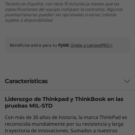
e
Teclado en Español, con tecla Ñ incluida (a menos que las
especificaciones del equipo indiquen lo contrario). Algunos
l
puertos/ranuras pueden ser opcionales o variar; colores
sujetos a disponibilidad
)
Beneficios extra para tu
PyME
Únete a LenovoPRO >
Características
Liderazgo de Thinkpad y
ThinkBook
en las
Potente rendimiento siempre disponible
pruebas MIL-STD
El portátil ThinkPad L14 de 4.ª generación,
Con más de 30 años de historia, la marca ThinkPad es
®
equipado con Intel vPro
con procesadores
reconocida mundialmente por su resistencia y larga
®
a
Intel
Core™ serie U o P de 13.
generación, así
trayectoria de innovaciones. Sumados a nuestros