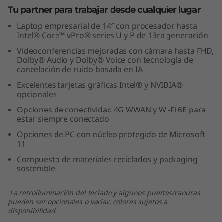
e
Tu partner para trabajar desde cualquier lugar
Laptop empresarial de 14″ con procesador hasta
n
Intel® Core™ vPro® series U y P de 13ra generación
Videoconferencias mejoradas con cámara hasta FHD,
(
Dolby® Audio y Dolby® Voice con tecnología de
cancelación de ruido basada en IA
1
Excelentes tarjetas gráficas Intel® y NVIDIA®
opcionales
4
Opciones de conectividad 4G WWAN y Wi-Fi 6E para
”
estar siempre conectado
Opciones de PC con núcleo protegido de Microsoft
,
11
I
Compuesto de materiales reciclados y packaging
sostenible
n
La retroiluminación del teclado y algunos puertos/ranuras
t
pueden ser opcionales o variar; colores sujetos a
disponibilidad