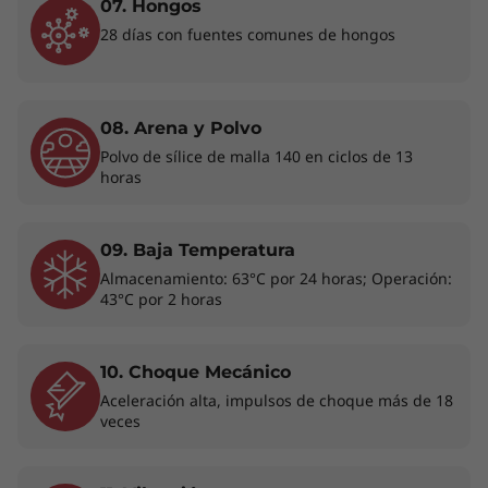
07. Hongos
configurarse en el momento de la compra; requiere un proveedor de
28 días con fuentes comunes de hongos
servicios de red.
** El funcionamiento de Wi-Fi 6E de 6 GHz depende de la compatibilidad
08. Arena y Polvo
del sistema operativo, los enrutadores/AP/puertas de enlace que admiten
Polvo de sílice de malla 140 en ciclos de 13
Wi-Fi 6E, junto con las certificaciones regulatorias regionales y la
horas
asignación de espectro.
09. Baja Temperatura
Almacenamiento: 63°C por 24 horas; Operación:
43°C por 2 horas
10. Choque Mecánico
Aceleración alta, impulsos de choque más de 18
veces