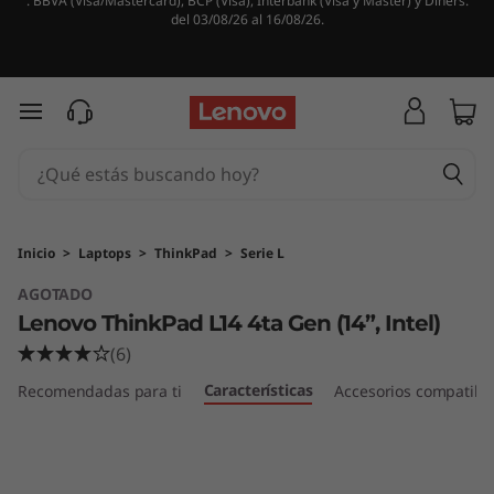
. BBVA (Visa/Mastercard), BCP (Visa), Interbank (Visa y Master) y Diners.
L
del 03/08/26 al 16/08/26.
e
n
Ir al contenido principal
o
v
o
Inicio
>
Laptops
>
ThinkPad
>
Serie L
AGOTADO
T
Lenovo ThinkPad L14 4ta Gen (14”, Intel)
h
(6)
Características
i
Recomendadas para ti
Accesorios compatibl
n