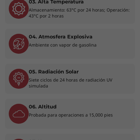
03. Alta Temperatura
Almacenamiento: 63°C por 24 horas; Operación:
43°C por 2 horas
04. Atmosfera Explosiva
Conectividad en todas partes
Ambiente con vapor de gasolina
Elige la conectividad 4G LTE WWAN* en el
portátil ThinkPad L14 de 4.ª generación para
usarlo como un smartphone. Y combínala con
05. Radiación Solar
la cobertura Wi-Fi 6E** para estar conectado
Siete ciclos de 24 horas de radiación UV
en prácticamente cualquier sitio. Además,
simulada
puedes seguir estando online y proteger tu
salud al mismo tiempo con el software Glance,
06. Altitud
el cual te avisa sobre tu postura y te recuerda
Probada para operaciones a 15,000 pies
que desvíes la vista de la pantalla para volver a
enfocar la mirada.
* La disponibilidad de WWAN opcional varía según la región y debe