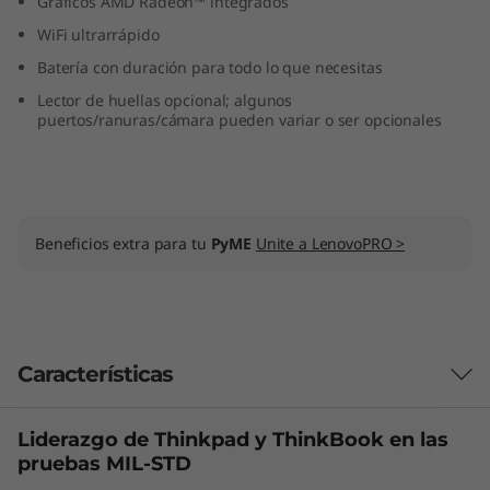
Gráficos AMD Radeon™ integrados
WiFi ultrarrápido
Batería con duración para todo lo que necesitas
Lector de huellas opcional; algunos
puertos/ranuras/cámara pueden variar o ser opcionales
Beneficios extra para tu
PyME
Unite a LenovoPRO >
Características
Liderazgo de Thinkpad y
ThinkBook
en las
Las características de cada producto pueden
pruebas MIL-STD
variar según el país de adquisición del mismo,