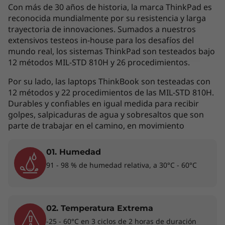
por lo que la siguiente descripción no debe ser
Con más de 30 años de historia, la marca ThinkPad es
interpretada como un compromiso
reconocida mundialmente por su resistencia y larga
contractual. Te invitamos a revisar las
trayectoria de innovaciones. Sumados a nuestros
extensivos testeos in-house para los desafíos del
características específicas para cada producto
mundo real, los sistemas ThinkPad son testeados bajo
antes de realizar la compra online en la sección
12 métodos MIL-STD 810H y 26 procedimientos.
'Ver Modelos' de esta misma página, o con un
asesor de ventas si es en una tienda física.
Por su lado, las laptops ThinkBook son testeadas con
12 métodos y 22 procedimientos de las MIL-STD 810H.
Durables y confiables en igual medida para recibir
golpes, salpicaduras de agua y sobresaltos que son
Los accesorios exhibidos no están incluidos
parte de trabajar en el camino, en movimiento
01. Humedad
Conexión permanente
91 - 98 % de humedad relativa, a 30°C - 60°C
La laptop ThinkPad L14 (AMD) te facilita la vida
gracias a la conexión WiFi 6 y el opcional
WWAN (no disponible en todos los modelos,
02. Temperatura Extrema
revisa la configuración de tu equipo antes de la
-25 - 60°C en 3 ciclos de 2 horas de duración
compra). Desde un acceso más rápido al