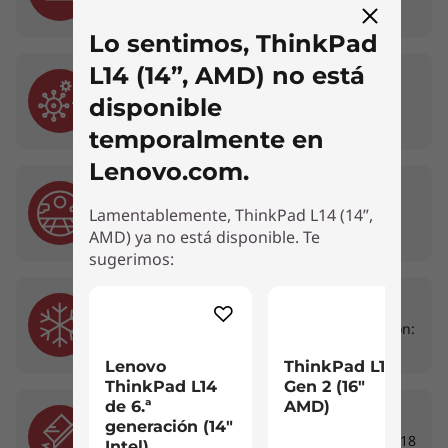
Lo sentimos, ThinkPad
L14 (14”, AMD) no está
07. Hongos
disponible
28 días con fuentes comunes de hongos
temporalmente en
Lenovo.com.
08. Arena y Polvo
Lamentablemente, ThinkPad L14 (14”,
Polvo de sílice de malla 140 en ciclos de 13
AMD) ya no está disponible. Te
horas
sugerimos:
El lector de huellas es opcional; algunos puertos/ranuras/cámara pueden
variar o ser opcionales.
09. Baja Temperatura
Almacenamiento: 63°C por 24 horas; Operación:
43°C por 2 horas
Lenovo
ThinkPad L16
Disfruta de lo que ves
ThinkPad L14
Gen 2 (16"
de 6.ª
AMD)
La laptop ThinkPad L14 (AMD) te permite elegir
10. Choque Mecánico
generación (14"
entre pantallas HD y FHD, con una pantalla
Aceleración alta, impulsos de choque más de 18
Intel)