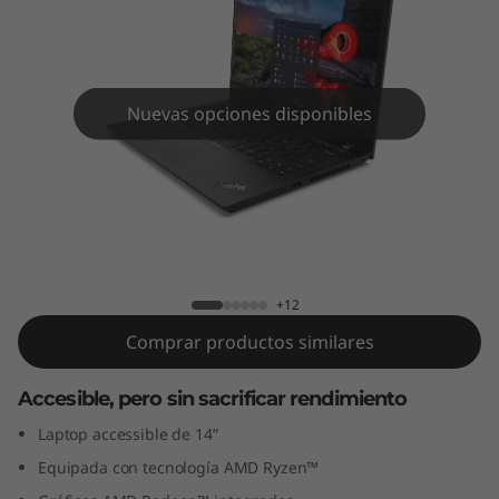
4
(
1
Nuevas opciones disponibles
4
”
,
ThinkPad L14 (14”, AMD)
A
+12
M
Comprar productos similares
D
Accesible, pero sin sacrificar rendimiento
)
Laptop accessible de 14”
Equipada con tecnología AMD Ryzen™