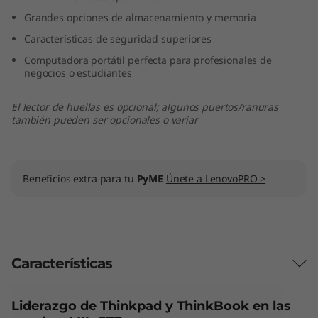
e
Grandes opciones de almacenamiento y memoria
Características de seguridad superiores
n
Computadora portátil perfecta para profesionales de
negocios o estudiantes
(
1
El lector de huellas es opcional; algunos puertos/ranuras
también pueden ser opcionales o variar
4
"
Beneficios extra para tu
PyME
Únete a LenovoPRO >
,
I
n
Características
t
Liderazgo de Thinkpad y
ThinkBook
en las
Las características de cada producto pueden