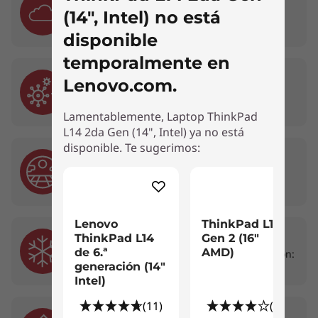
garantizar una productividad instantánea tras
(14", Intel) no está
Probada para operaciones a 15,000 pies
reanudarse.
disponible
temporalmente en
07. Hongos
Lenovo.com.
28 días con fuentes comunes de hongos
Lamentablemente, Laptop ThinkPad
L14 2da Gen (14", Intel) ya no está
disponible. Te sugerimos:
08. Arena y Polvo
Polvo de sílice de malla 140 en ciclos de 13
horas
Lenovo
ThinkPad L16
09. Baja Temperatura
ThinkPad L14
Gen 2 (16"
de 6.ª
AMD)
Almacenamiento: 63°C por 24 horas; Operación:
generación (14"
43°C por 2 horas
Intel)
El lector de huellas es opcional; algunos puertos/ranuras también pueden
(11)
(16)
ser opcionales o variar.
10. Choque Mecánico