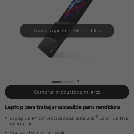
k
P
a
Nuevas opciones disponibles
d
L
1
Laptop ThinkPad L14 2da Gen (14", Intel)
4
+7
2
Comprar productos similares
d
Laptop para trabajar accesible pero rendidora
a
®
Laptop de 14” con procesadores hasta Intel
Core™ de 11va
generación
G
Gráficos discretos opcionales