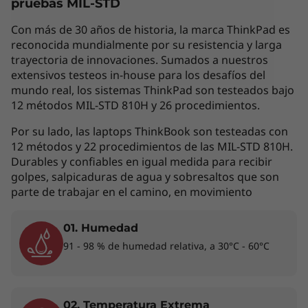
e
pruebas MIL-STD
variar según el país de adquisición del mismo,
por lo que la siguiente descripción no debe ser
Con más de 30 años de historia, la marca ThinkPad es
l
interpretada como un compromiso
reconocida mundialmente por su resistencia y larga
contractual. Te invitamos a revisar las
)
trayectoria de innovaciones. Sumados a nuestros
extensivos testeos in-house para los desafíos del
características específicas para cada producto
mundo real, los sistemas ThinkPad son testeados bajo
antes de realizar la compra online en la sección
12 métodos MIL-STD 810H y 26 procedimientos.
'Ver Modelos' de esta misma página, o con un
asesor de ventas si es en una tienda física.
Por su lado, las laptops ThinkBook son testeadas con
12 métodos y 22 procedimientos de las MIL-STD 810H.
Durables y confiables en igual medida para recibir
golpes, salpicaduras de agua y sobresaltos que son
Los accesorios exhibidos no están incluidos
parte de trabajar en el camino, en movimiento
01. Humedad
Diseñada para rendir
91 - 98 % de humedad relativa, a 30°C - 60°C
La laptop Lenovo ThinkPad L14 de 2da
generación marca verdaderamente la
®
diferencia con procesadores hasta Intel
02. Temperatura Extrema