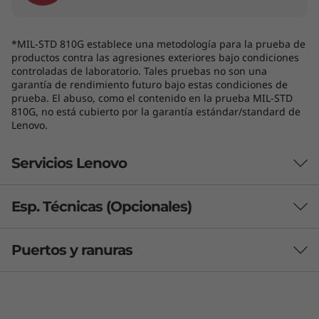
*MIL-STD 810G establece una metodología para la prueba de
productos contra las agresiones exteriores bajo condiciones
controladas de laboratorio. Tales pruebas no son una
garantía de rendimiento futuro bajo estas condiciones de
prueba. El abuso, como el contenido en la prueba MIL-STD
810G, no está cubierto por la garantía estándar/standard de
Lenovo.
Servicios Lenovo
Esp. Técnicas (Opcionales)
Espectacular pantalla táctil y lápiz
¿Qué incluye Lenovo Premier Support
integrado opcional
Plus?
Puertos y ranuras
La laptop 2-en-1 Lenovo ThinkBook 14s Yoga
RENDIMIENTO
Premier Support Plus incluye Protección contra Daños
de 3ra generación cuenta con una pantalla
Accidentales (ADP), Mantenga Su Unidad (KYD) y
®
Procesador (opcional)
hasta FHD Dolby Vision
de 14″ que ofrece
Sustitución de la Batería Sellada (SB), con cobertura
imágenes nítidas con una gama de colores
internacional (ISE). Incluye soporte técnico 24/7 para