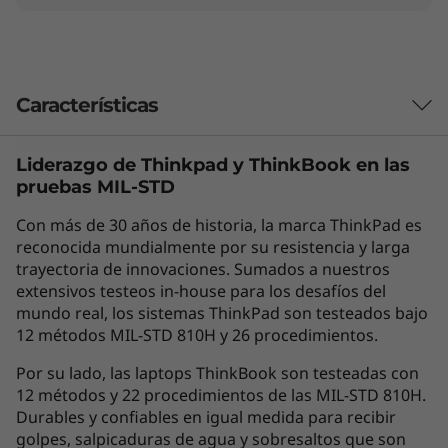
"
,
I
Características
n
Liderazgo de Thinkpad y
ThinkBook
en las
Las características de cada producto pueden
t
pruebas MIL-STD
variar según el país de adquisición del mismo,
e
por lo que la siguiente descripción no debe ser
Con más de 30 años de historia, la marca ThinkPad es
interpretada como un compromiso
reconocida mundialmente por su resistencia y larga
l
contractual. Te invitamos a revisar las
trayectoria de innovaciones. Sumados a nuestros
extensivos testeos in-house para los desafíos del
características específicas para cada producto
)
mundo real, los sistemas ThinkPad son testeados bajo
antes de realizar la compra online en la sección
12 métodos MIL-STD 810H y 26 procedimientos.
'Ver Modelos' de esta misma página, o con un
asesor de ventas si es en una tienda física.
Por su lado, las laptops ThinkBook son testeadas con
12 métodos y 22 procedimientos de las MIL-STD 810H.
Durables y confiables en igual medida para recibir
golpes, salpicaduras de agua y sobresaltos que son
Los accesorios exhibidos no están incluidos