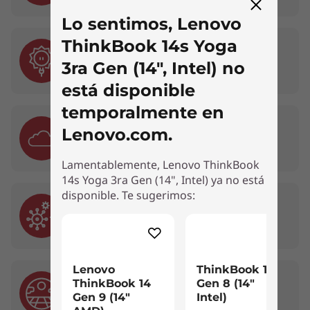
* El funcionamiento de Wi-Fi 6E de 6 GHz depende de la compatibilidad
Lo sentimos, Lenovo
del sistema operativo y los enrutadores/AP/puertas de enlace que
ThinkBook 14s Yoga
admiten Wi-Fi 6E, además de las certificaciones regulatorias regionales y
05. Radiación Solar
la asignación de espectro.
Siete ciclos de 24 horas de radiación UV
3ra Gen (14", Intel) no
simulada
está disponible
temporalmente en
06. Altitud
Lenovo.com.
Probada para operaciones a 15,000 pies
Lamentablemente, Lenovo ThinkBook
14s Yoga 3ra Gen (14", Intel) ya no está
disponible. Te sugerimos:
07. Hongos
28 días con fuentes comunes de hongos
Lenovo
ThinkBook 14
08. Arena y Polvo
ThinkBook 14
Gen 8 (14"
Polvo de sílice de malla 140 en ciclos de 13
Gen 9 (14"
Intel)
horas