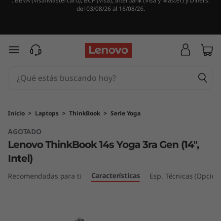
. BBVA (Visa/Mastercard), BCP (Visa), Interbank (Visa y Master) y Diners.
L
del 03/08/26 al 16/08/26.
e
n
Ir al contenido principal
o
v
o
Inicio
>
Laptops
>
ThinkBook
>
Serie Yoga
AGOTADO
T
Lenovo ThinkBook 14s Yoga 3ra Gen (14",
h
Intel)
i
Características
Recomendadas para ti
Esp. Técnicas (Opcion
n