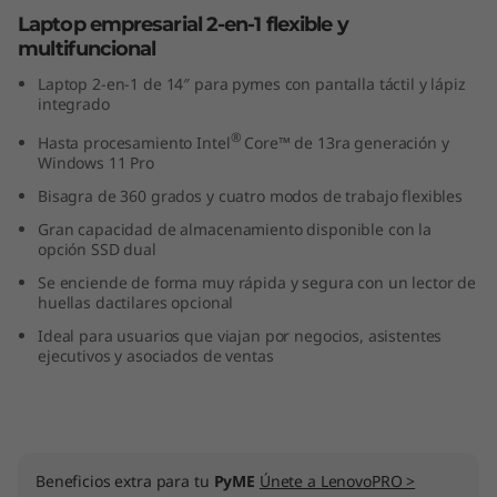
a
Laptop empresarial 2-en-1 flexible y
multifuncional
3
Laptop 2-en-1 de 14″ para pymes con pantalla táctil y lápiz
integrado
r
®
Hasta procesamiento Intel
Core™ de 13ra generación y
a
Windows 11 Pro
Bisagra de 360 grados y cuatro modos de trabajo flexibles
G
Gran capacidad de almacenamiento disponible con la
opción SSD dual
e
Se enciende de forma muy rápida y segura con un lector de
huellas dactilares opcional
n
Ideal para usuarios que viajan por negocios, asistentes
(
ejecutivos y asociados de ventas
1
4
Beneficios extra para tu
PyME
Únete a LenovoPRO >