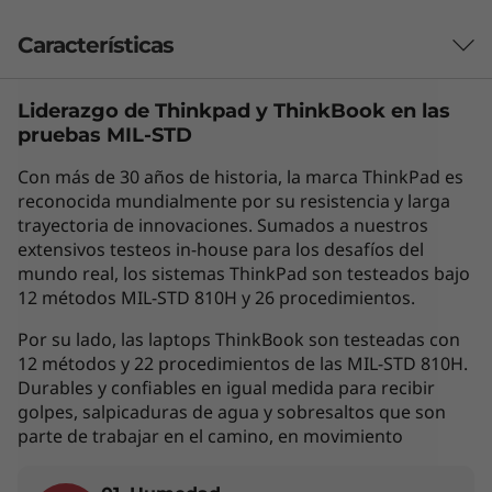
,
Características
I
Liderazgo de Thinkpad y
ThinkBook
en las
n
Las características de cada producto pueden
pruebas MIL-STD
variar según el país de adquisición del mismo,
t
por lo que la siguiente descripción no debe ser
Con más de 30 años de historia, la marca ThinkPad es
interpretada como un compromiso
reconocida mundialmente por su resistencia y larga
e
contractual. Te invitamos a revisar las
trayectoria de innovaciones. Sumados a nuestros
extensivos testeos in-house para los desafíos del
características específicas para cada producto
l
mundo real, los sistemas ThinkPad son testeados bajo
antes de realizar la compra online en la sección
12 métodos MIL-STD 810H y 26 procedimientos.
'Ver Modelos' de esta misma página, o con un
)
asesor de ventas si es en una tienda física.
Por su lado, las laptops ThinkBook son testeadas con
12 métodos y 22 procedimientos de las MIL-STD 810H.
Durables y confiables en igual medida para recibir
golpes, salpicaduras de agua y sobresaltos que son
Los accesorios exhibidos no están incluidos
parte de trabajar en el camino, en movimiento