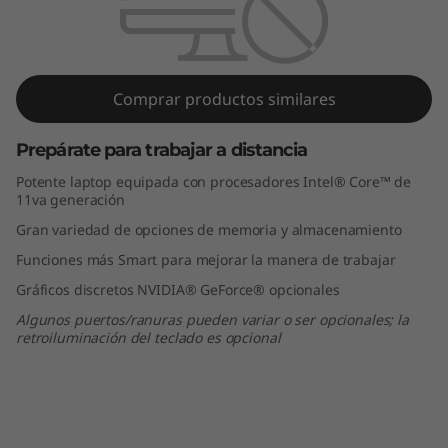
4
2
d
Comprar productos similares
a
Prepárate para trabajar a distancia
G
Potente laptop equipada con procesadores Intel® Core™ de
11va generación
e
Gran variedad de opciones de memoria y almacenamiento
n
Funciones más Smart para mejorar la manera de trabajar
Gráficos discretos NVIDIA® GeForce® opcionales
(
Algunos puertos/ranuras pueden variar o ser opcionales; la
1
retroiluminación del teclado es opcional
4
”