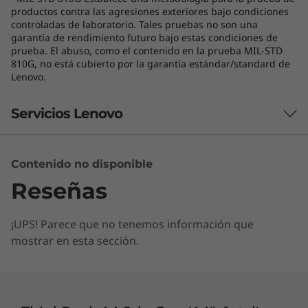
Sus elegantes biseles ofrecen una relación
productos contra las agresiones exteriores bajo condiciones
pantalla-cuerpo del 85%. Y con solo 17,9 mm y
controladas de laboratorio. Tales pruebas no son una
garantía de rendimiento futuro bajo estas condiciones de
1,4 kg, es lo suficientemente delgada y liviana
prueba. El abuso, como el contenido en la prueba MIL-STD
para llevarla a cualquier parte.
810G, no está cubierto por la garantía estándar/standard de
Lenovo.
Teleconferencias más Smart
Servicios Lenovo
La Lenovo ThinkBook 14 de 2da generación te
ayuda a reducir los problemas e
inconvenientes del trabajo a distancia. La
cancelación de ruido basada en IA optimiza el
Contenido no disponible
¿Qué incluye Lenovo Premier Support
sonido de las teleconferencias, mientras que
Plus?
Reseñas
los controles especiales te proporcionan más
Premier Support Plus incluye Protección contra Daños
poder sobre lo que se transmite por tu
¡UPS! Parece que no tenemos información que
Accidentales (ADP), Mantenga Su Unidad (KYD) y
micrófono.
mostrar en esta sección.
Sustitución de la Batería Sellada (SB), con cobertura
internacional (ISE). Incluye soporte técnico 24/7 para
configuración y resolución de problemas de software y
hardware; si el problema no se resuelve remotamente,