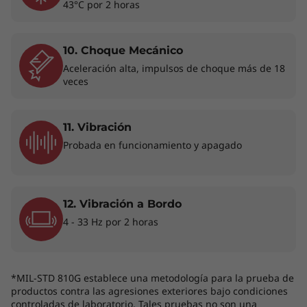
43°C por 2 horas
añadido a ventiladores duales y conductos de
ventilación bien situados, garantizan que tanto
tú como tu portátil permanezcáis siempre
10. Choque Mecánico
concentrados y a una temperatura óptima,
Aceleración alta, impulsos de choque más de 18
incluso durante largos periodos de trabajo.
veces
Por otra parte, proporciona un refuerzo de
potencia adicional que te permite maximizar el
rendimiento del PC según el uso alternando
11. Vibración
entre los modos de rendimiento extremo y
Probada en funcionamiento y apagado
avanzado.
12. Vibración a Bordo
4 - 33 Hz por 2 horas
*MIL-STD 810G establece una metodología para la prueba de
productos contra las agresiones exteriores bajo condiciones
controladas de laboratorio. Tales pruebas no son una