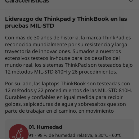
Características
Liderazgo de Thinkpad y
ThinkBook
en las
Combinación de elegancia, potencia y
pruebas MIL-STD
rendimiento
Con más de 30 años de historia, la marca ThinkPad es
Maximiza tu flujo de trabajo diario con el
reconocida mundialmente por su resistencia y larga
ThinkBook 16p Gen 5 de Lenovo: un portátil
trayectoria de innovaciones. Sumados a nuestros
elegante que te ofrece un rendimiento
extensivos testeos in-house para los desafíos del
extremo y funciones Smart de IA. Equipado
mundo real, los sistemas ThinkPad son testeados bajo
con procesadores Intel® Core™, el portátil 16p
12 métodos MIL-STD 810H y 26 procedimientos.
procesa con facilidad tareas complejas, lo que
te supone un ahorro diario de tiempo y
Por su lado, las laptops ThinkBook son testeadas con
esfuerzo. Su diseño renovado, su perfil fino y
12 métodos y 22 procedimientos de las MIL-STD 810H.
Durables y confiables en igual medida para recibir
su batería de larga duración te ofrecen
golpes, salpicaduras de agua y sobresaltos que son
conectividad avanzada y prestaciones
parte de trabajar en el camino, en movimiento
audiovisuales inmersivas allá donde vayas.
Prepárate para disfrutar al máximo de su
potencia e inteligencia absolutas.
01. Humedad
91 - 98 % de humedad relativa, a 30°C - 60°C