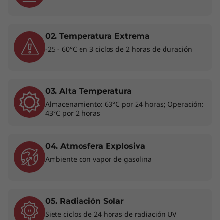
02. Temperatura Extrema
-25 - 60°C en 3 ciclos de 2 horas de duración
03. Alta Temperatura
Exprésate y despreocúpate
Almacenamiento: 63°C por 24 horas; Operación:
43°C por 2 horas
Repleto de numerosas funciones, el portátil
ThinkBook 16p Gen 5 ofrece una experiencia
excepcional, tanto si lo utilizas para trabajar
04. Atmosfera Explosiva
como para tu tiempo de ocio. Desarrolla al
Ambiente con vapor de gasolina
máximo tu potencial creativo o sencillamente
relájate y maravíllate viendo cómo tus
programas o juegos favoritos cobran vida
gracias a los gráficos NVIDIA® dedicados. Su
05. Radiación Solar
gestión de la batería basada en IA se adapta a
Siete ciclos de 24 horas de radiación UV