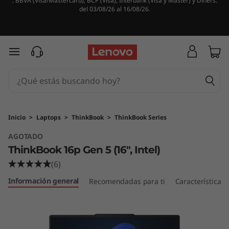
. BBVA (Visa/Mastercard), BCP (Visa), Interbank (Visa y Master) y Diners.
T
del 03/08/26 al 16/08/26.
h
i
Ir al contenido principal
n
k
B
Inicio
>
Laptops
>
ThinkBook
>
ThinkBook Series
AGOTADO
o
ThinkBook 16p Gen 5 (16″, Intel)
o
(6)
Información general
k
Recomendadas para ti
Características
1