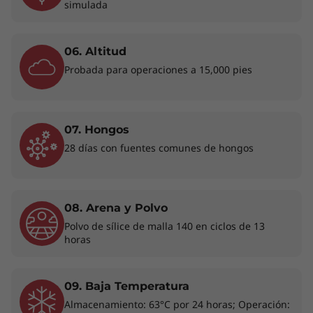
simulada
tus necesidades y prolonga o ahorra
autonomía de la batería cuando sea preciso.
Por si fuera poco, su mejor alineación del
06. Altitud
panel táctil te permitirá teclear de manera más
Probada para operaciones a 15,000 pies
cómoda.
07. Hongos
28 días con fuentes comunes de hongos
08. Arena y Polvo
Polvo de sílice de malla 140 en ciclos de 13
horas
Excelente comodidad de uso
El portátil ThinkBook 16p Gen 5 está diseñado
para ofrecer una experiencia de usuario
09. Baja Temperatura
excepcional. Su renovado diseño térmico,
Almacenamiento: 63°C por 24 horas; Operación: