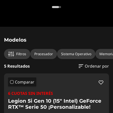
Original Price 11607.00 PEN Discounted Price
Original Price 10654.00 PEN Discounted Pric
Original Price 12254.00 PEN Discounted Price
Original Price 11454.00 PEN Discounted Price
Original Price 16643.00 PEN Discounted Price
Modelos
Filtros
Procesador
Sistema Operativo
Memori
5 Resultados
Ordenar por
Comparar
6 CUOTAS SIN INTERÉS
Legion 5i Gen 10 (15" Intel) GeForce
RTX™ Serie 50 ¡Personalizable!