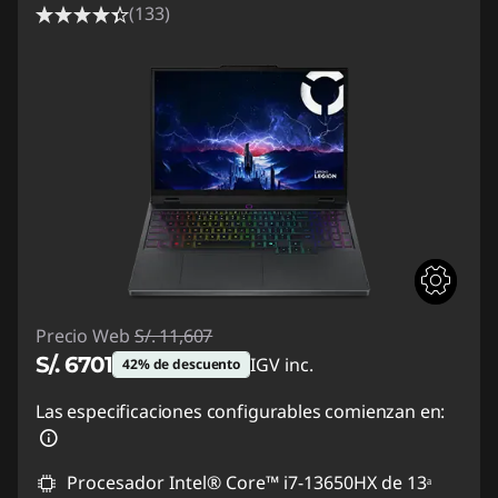
(133)
Precio Web
S/. 11,607
S/. 6701
IGV inc.
42% de descuento
Ahorros instantáneos :
-S/. 4906
Las especificaciones configurables comienzan en:
Procesador Intel® Core™ i7-13650HX de 13ᵃ