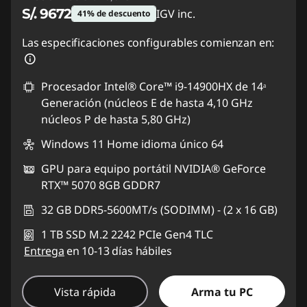
S/. 9672
IGV inc.
41% de descuento
Ahorros instantáneos :
-S/. 6971
Las especificaciones configurables comienzan en:
Procesador Intel® Core™ i9-14900HX de 14ᵃ
Generación (núcleos E de hasta 4,10 GHz
núcleos P de hasta 5,80 GHz)
Windows 11 Home idioma único 64
GPU para equipo portátil NVIDIA® GeForce
RTX™ 5070 8GB GDDR7
32 GB DDR5-5600MT/s (SODIMM) - (2 x 16 GB)
1 TB SSD M.2 2242 PCIe Gen4 TLC
Entrega
en 10-13 días hábiles
Vista rápida
Arma tu PC