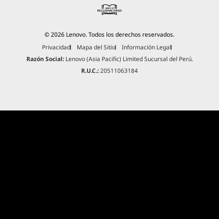
compuestos orgánicos y polímeros avanzados
que la hacen ligera y duradera. Los modelos
OLED son un 13 % más ligeros y delgados que
© 2026 Lenovo. Todos los derechos reservados.
el modelo anterior, lo que los hace perfectos
para estudiantes universitarios que están en
Privacidad
Mapa del Sitio
Información Legal
movimiento.
Razón Social:
Lenovo (Asia Pacific) Limited Sucursal del Perú.
R.U.C.:
20511063184
Toques de diseño