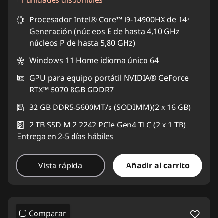
Ahorros instantáneos :
-S/. 2854
Procesador Intel® Core™ i9-14900HX de 14ᵃ
Generación (núcleos E de hasta 4,10 GHz
núcleos P de hasta 5,80 GHz)
Windows 11 Home idioma único 64
GPU para equipo portátil NVIDIA® GeForce
RTX™ 5070 8GB GDDR7
32 GB DDR5-5600MT/s (SODIMM)(2 x 16 GB)
2 TB SSD M.2 2242 PCIe Gen4 TLC (2 x 1 TB)
Entrega
en 2-5 días hábiles
Vista rápida
Añadir al carrito
Comparar