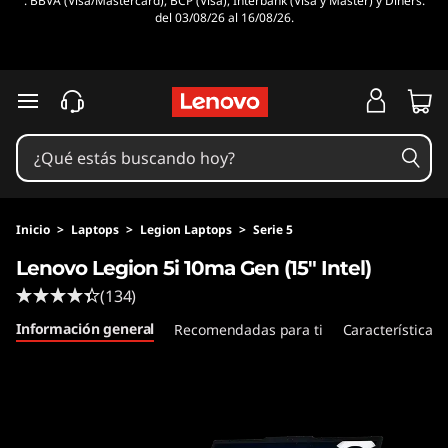
. BBVA (Visa/Mastercard), BCP (Visa), Interbank (Visa y Master) y Diners.
L
del 03/08/26 al 16/08/26.
e
g
Ir al contenido principal
i
o
n
Inicio
>
Laptops
>
Legion Laptops
>
Serie 5
Lenovo Legion 5i 10ma Gen (15" Intel)
5
(134)
i
Información general
Recomendadas para ti
Características
G
e