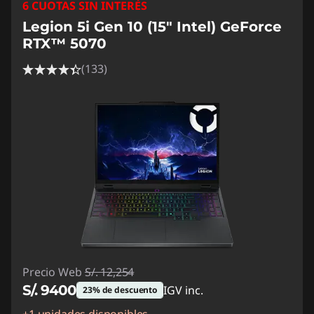
6 CUOTAS SIN INTERÉS
Legion 5i Gen 10 (15" Intel) GeForce
RTX™ 5070
(133)
Precio Web
S/. 12,254
S/. 9400
IGV inc.
23% de descuento
+1 unidades disponibles