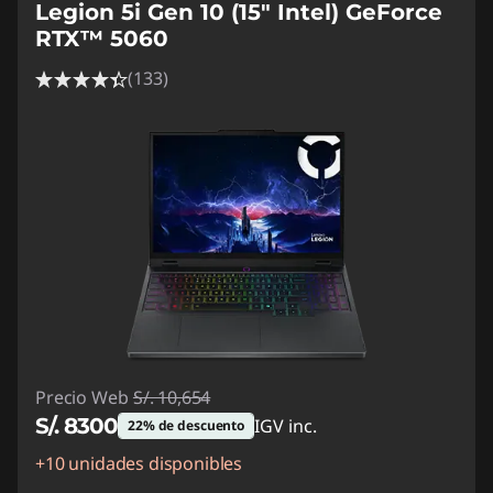
Legion 5i Gen 10 (15" Intel) GeForce
RTX™ 5060
(133)
Precio Web
S/. 10,654
S/. 8300
IGV inc.
22% de descuento
+10 unidades disponibles
Ahorros instantáneos :
-S/. 2354