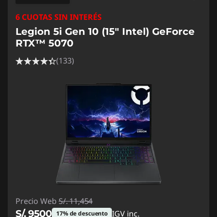
6 CUOTAS SIN INTERÉS
Legion 5i Gen 10 (15" Intel) GeForce
RTX™ 5070
(133)
Precio Web
S/. 11,454
S/. 9500
IGV inc.
17% de descuento