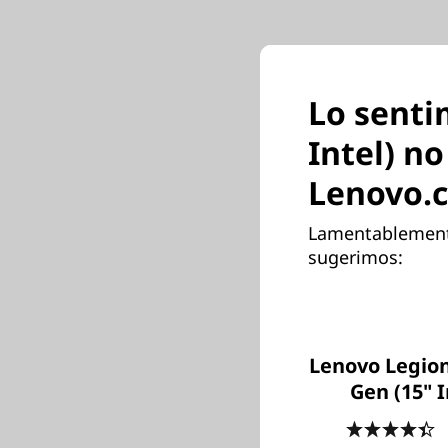
Lo senti
Intel) n
Lenovo.
Lamentablemente,
sugerimos:
Lenovo Legion
Gen (15" I
4