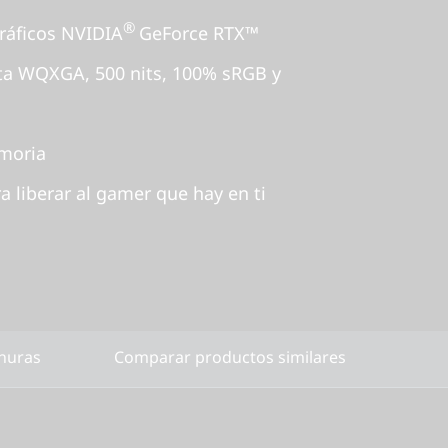
®
gráficos NVIDIA
GeForce RTX™
sta WQXGA, 500 nits, 100% sRGB y
moria
a liberar al gamer que hay en ti
anuras
Comparar productos similares