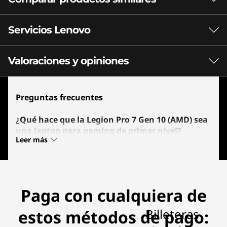
combinación de los procesadores Ryzen™ X3D
Audio
hasta 9000 HX y los gráficos NVIDIA serie 50
3 Productos similares seleccionados
Servicios Lenovo
Sistema de 4 altavoces
diseñados para gaming, estas CPU ofrecen las
Audio Nahimic
capacidades de rendimiento increíble que
¿Qué especificaciones quieres comparar?
buscan los gamers.
Valoraciones y opiniones
Premium Care Plus
Cámara
Procesador
Sistema operativo
Memoria total
Cámara web de 5MP integrada
Lenovo Premium Care Plus brinda un soporte y
720p (opcional)
Preguntas frecuentes&nbsp;
Preguntas frecuentes
seguridad más inteligente para tu equipo, con una
Obturador electrónico (u opción de 720p)
1
-
Combinación de auriculares y micrófono
solución integral de servicios adicionales que incluyen:
VIENDO AHORA
¿Qué hace que la Legion Pro 7 Gen 10 (AMD) sea
Protección contra Daños Accidentales (ADP), Lenovo
Estos son posibles componentes y cualidades de este producto. Los
una laptop para gaming de primer nivel?
Lenovo Legion
Lenovo Legion
Legion P
Smart Performance, Protección de la Batería Sellada
mismos no son de carácter contractual y varían según el modelo elegido y
Leer más
2
-
USB-A (5 Gbps)
su configuración.
Pro 7 Gen 10
Pro 5i 10ma
Gen 10 (
(SB) y Migración de Datos simplificada entre PCs.
La Legion Pro 7 cuenta con AMD Ryzen 9
(16" AMD)
Gen (16” Intel)
Intel)
Además, una red de técnicos especializados está
9955HX3D, gráficos NVIDIA GeForce RTX Serie 50 y
disponible, ya sea que necesites ayuda con la
3
-
USB-A (5 Gbps)
(9)
(179)
(2
una pantalla OLED WQXGA de 16" y 240 Hz.
Algunos puertos/ranuras pueden ser opcionales o variar - colores sujetos a
CONECTIVIDAD
configuración de tu dispositivo o con la solución de
Cuando se combina con Lenovo AI Engine+ y la
disponibilidad. Los accesorios no están incluidos.
Paga con cualquiera de
problemas de software y hardware. Si tu problema no
refrigeración Legion Coldfront: Vapor, ofrece FPS
Puertos/Ranuras
4
-
Botón del obturador electrónico
de élite, una capacidad de respuesta rápida e
se puede resolver de forma remota, obtendrás soporte
estos métodos de pago:
GPU PARA LAPTOPS NVIDIA® GEFORCE
Lado izquierdo
imágenes increíblemente nítidas para Esports,
en domicilio.
RTX™ SERIE 50