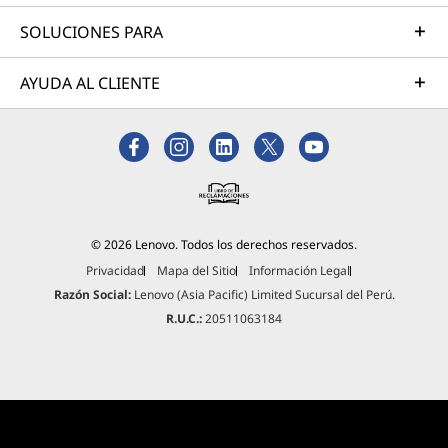
SOLUCIONES PARA
AYUDA AL CLIENTE
© 2026 Lenovo. Todos los derechos reservados.
Privacidad
Mapa del Sitio
Información Legal
Razón Social:
Lenovo (Asia Pacific) Limited Sucursal del Perú.
R.U.C.:
20511063184
Algunos puertos/ranuras pueden ser opcionales o variar -
colores sujetos a disponibilidad. Los accesorios no están
incluidos.
Audio Nahimic de SteelSeries para
Legion