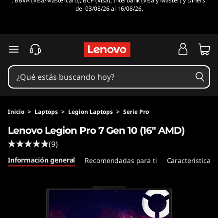
. BBVA (Visa/Mastercard), BCP (Visa), Interbank (Visa y Master) y Diners.
del 03/08/26 al 16/08/26.
Ir al contenido principal
Inicio
>
Laptops
>
Legion Laptops
>
Serie Pro
Lenovo Legion Pro 7 Gen 10 (16" AMD)
(9)
Información general
Recomendadas para ti
Características