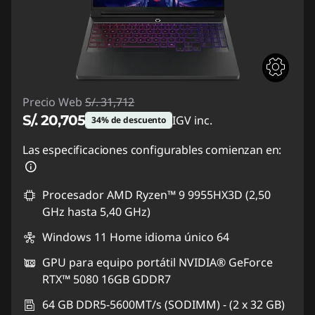
Precio Web
S/. 31,712
S/. 20,705
IGV inc.
34% de descuento
Ahorros instantáneos :
-S/. 11,007
Las especificaciones configurables comienzan en:
Procesador AMD Ryzen™ 9 9955HX3D (2,50
GHz hasta 5,40 GHz)
Windows 11 Home idioma único 64
GPU para equipo portátil NVIDIA® GeForce
RTX™ 5080 16GB GDDR7
64 GB DDR5-5600MT/s (SODIMM) - (2 x 32 GB)