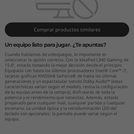
0
G
a
Comprar productos similares
m
Un equipo listo para jugar. ¿Te apuntas?
i
Cuando hablamos de videojuegos, lo importante es
seleccionar la opción correcta. Con la IdeaPad L340 Gaming de
n
15.6”, estarás tomando la mejor decisión desde el principio.
Equipada con hasta los últimos procesadores Intel® Core™ i7,
g
tarjetas gráficas NVIDIA® GeForce® de hasta las últimas
generaciones y un espectacular sonido Dolby Audio™ (estas
características varían según el modelo, revisa la configuración
(
de tu equipo antes de la compra), disfrutarás de toda la
potencia y el rendimiento que necesitas. Además, estarás
1
preparado para cualquier rival, cualquier partida y cualquier
escenario. La unidad óptica y la retroiluminación LED del
5
teclado son opcionales; la pantalla puede variar según el
equipo.
.