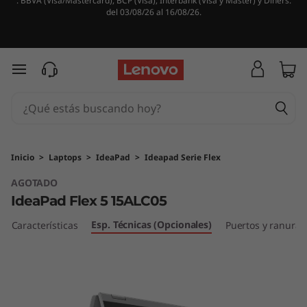
. BBVA (Visa/Mastercard), BCP (Visa), Interbank (Visa y Master) y Diners.
del 03/08/26 al 16/08/26.
Ir al contenido principal
Inicio
>
Laptops
>
IdeaPad
>
Ideapad Serie Flex
AGOTADO
IdeaPad Flex 5 15ALC05
Esp. Técnicas (Opcionales)
Características
Puertos y ranuras