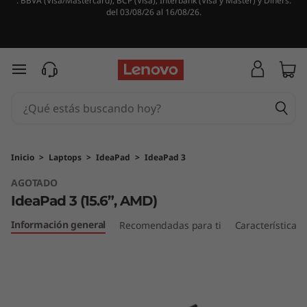
. BBVA (Visa/Mastercard), BCP (Visa), Interbank (Visa y Master) y Diners.
I
del 03/08/26 al 16/08/26.
d
e
Ir al contenido principal
a
P
a
Inicio
>
Laptops
>
IdeaPad
>
IdeaPad 3
AGOTADO
d
IdeaPad 3 (15.6”, AMD)
3
Información general
Recomendadas para ti
Características
(
1