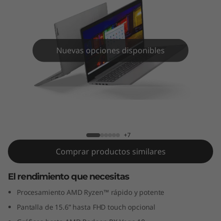
5
.
6
Nuevas opciones disponibles
”
,
A
IdeaPad 3 (15.6”, AMD)
M
+7
D
Comprar productos similares
)
El rendimiento que necesitas
Procesamiento AMD Ryzen™ rápido y potente
Pantalla de 15.6” hasta FHD touch opcional