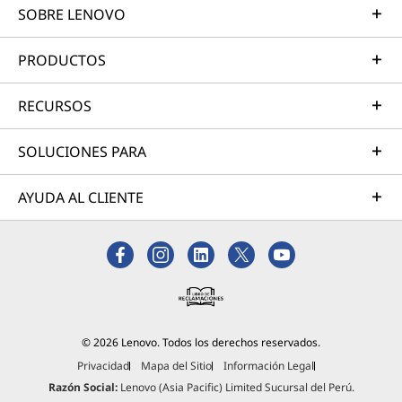
SOBRE LENOVO
opcionales; algunos puertos/ranuras pueden variar – colores sujetos a
Hasta 8GB máx / 2666MHz DDR4
disponibilidad).
Hasta 12 GB máx / 2400MHz DDR4
PRODUCTOS
Batería (opcionales)
RECURSOS
Integrada de polímero de litio 35Wh o 45Wh (esta
Ideal para el entretenimiento
última soporta Rapid Charge)
Los bordes delgados estrechos en ambos
Hasta 9.6 horas (35Wh), hasta 13 horas (45Wh) MM14*
SOLUCIONES PARA
lados te permiten aprovechar al máximo la
pantalla hasta FHD de la laptop IdeaPad 3 de
*Todas las cifras sobre la duración de la batería son aproximadas y se basan en los
AYUDA AL CLIENTE
15.6" (revisa la configuración de tu equipo
resultados de las pruebas comparativas de la vida útil de la batería realizadas con
antes de la compra). Los altavoces duales
MobileMark® 2014. La duración real de la batería depende de factores como la
mejorados con Dolby Audio optimizan el
configuración y el uso del producto, el uso del software, la funcionalidad inalámbrica,
sonido para que te encante lo que escuchas
la configuración de administración de energía y el brillo de la pantalla. La capacidad
además de lo que ves.
máxima de la batería se reducirá con el paso del tiempo y debido a su uso.
Almacenamiento (opcionales)
© 2026 Lenovo. Todos los derechos reservados.
Hasta 2 discos (1 HDD y 1 M.2 SSD):
Privacidad
Mapa del Sitio
Información Legal
HDD / SATA 6.0Gb/s, 2.5" ancho, 7mm alto
Razón Social:
Lenovo (Asia Pacific) Limited Sucursal del Perú.