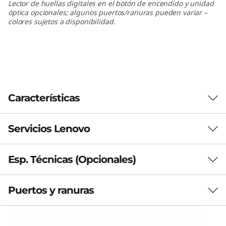
Lector de huellas digitales en el botón de encendido y unidad
óptica opcionales; algunos puertos/ranuras pueden variar –
colores sujetos a disponibilidad.
Características
Servicios Lenovo
Las características de cada producto pueden
variar según el país de adquisición del mismo,
por lo que la siguiente descripción no debe ser
Esp. Técnicas (Opcionales)
Premium Care Plus
interpretada como un compromiso
contractual. Te invitamos a revisar las
Lenovo Premium Care Plus brinda un soporte y
Puertos y ranuras
Esp. Técnicas
características específicas para cada producto
seguridad más inteligente para tu equipo, con una
antes de realizar la compra online en la sección
solución integral de servicios adicionales que incluyen:
Procesador (opcionales)
'Ver Modelos' de esta misma página, o con un
Protección contra Daños Accidentales (ADP), Lenovo