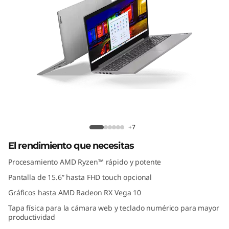
5
.
6
”
,
A
IdeaPad 3 (15.6”, AMD)
M
+7
El rendimiento que necesitas
D
Procesamiento AMD Ryzen™ rápido y potente
)
Pantalla de 15.6” hasta FHD touch opcional
Gráficos hasta AMD Radeon RX Vega 10
Tapa física para la cámara web y teclado numérico para mayor
productividad