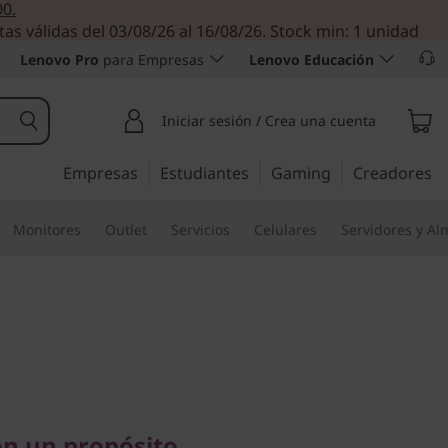
00.
tas válidas del 03/08/26 al 16/08/26. Stock min: 1 unidad
Lenovo Pro
para Empresas
Lenovo Educación
Iniciar sesión / Crea una cuenta
Empresas
Estudiantes
Gaming
Creadores
Monitores
Outlet
Servicios
Celulares
Servidores y A
un propósito
3i 6ta Gen
n un propósito