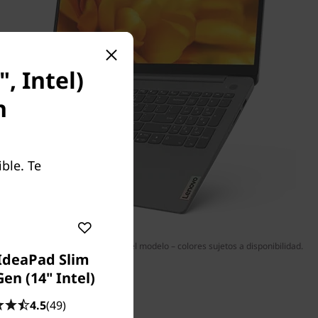
, Intel)
n
ble. Te
 ser opcionales o variar según el modelo – colores sujetos a disponibilidad.
IdeaPad Slim
en (14" Intel)
4.5
(49)