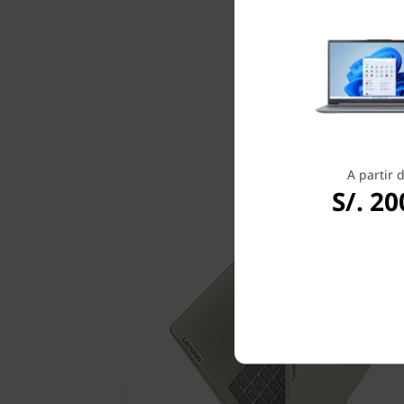
A partir 
S/. 20