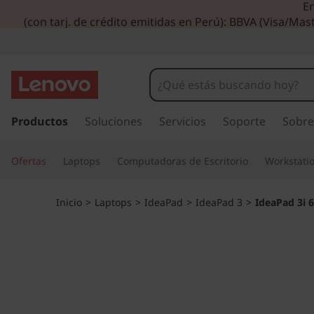
En
I
(con tarj. de crédito emitidas en Perú): BBVA (Visa/Mast
d
e
a
I
r
Productos
Soluciones
Servicios
Soporte
Sobre
P
a
l
a
Ofertas
Laptops
Computadoras de Escritorio
Workstati
c
o
d
n
Inicio
>
Laptops
>
IdeaPad
>
IdeaPad 3
>
IdeaPad 3i 6
t
3
e
n
i
i
d
6
o
p