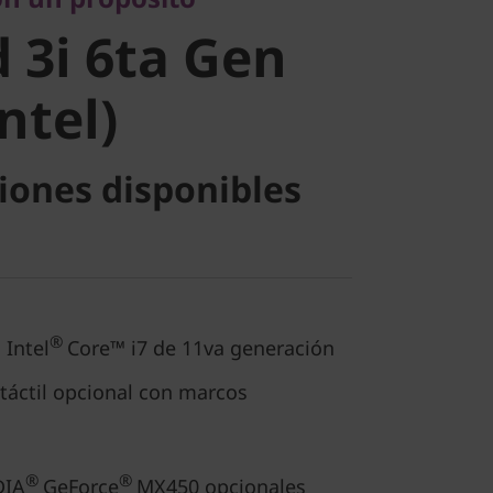
tel)
 3i 6ta Gen
Intel)
iones disponibles
®
 Intel
Core™ i7 de 11va generación
táctil opcional con marcos
®
®
DIA
GeForce
MX450 opcionales