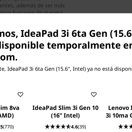
gentes, además de ser más
laptop funcione de manera
tretenimiento y la
os, IdeaPad 3i 6ta Gen (15.6"
 posibles pero no están
disponible temporalmente e
a la configuración de tu
com.
 IdeaPad 3i 6ta Gen (15.6", Intel) ya no está disponi
racciones visuales, gracias
dos de la pantalla FHD de
tico placer. Este
le otorga a la notebook
Algunos puertos/ranuras pueden
lim 8va
IdeaPad Slim 3i Gen 10
Lenovo 
las relaciones de área activa
 AMD)
(16" Intel)
3i 10ma G
.5
(770)
4.6
(39)