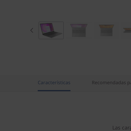
,
I
n
t
e
l
)
Características
Recomendadas pa
Las car