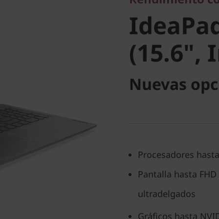
(15.6", In
IdeaPad
(15.6", 
Nuevas opc
Procesadores hasta
Pantalla hasta FHD 
ultradelgados
Gráficos hasta NVI