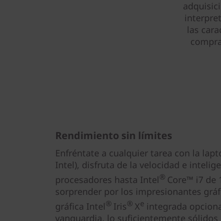
adquisic
interpre
las cara
compra 
Rendimiento sin límites
Enfréntate a cualquier tarea con la lapt
Intel), disfruta de la velocidad e intelig
®
procesadores hasta Intel
Core™ i7 de 
sorprender por los impresionantes gráfi
®
®
e
gráfica Intel
Iris
X
integrada opciona
vanguardia, lo suficientemente sólidos 