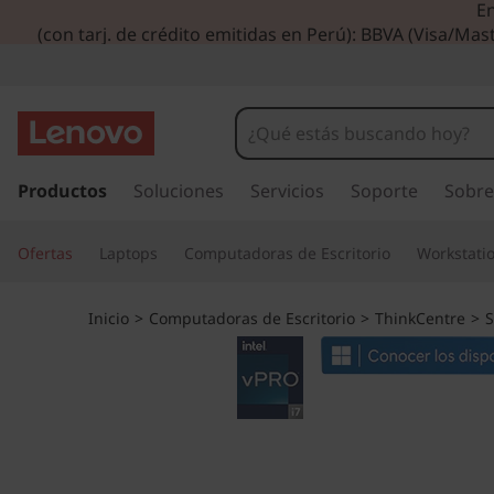
En
L
(con tarj. de crédito emitidas en Perú): BBVA (Visa/Mast
e
n
o
I
r
Productos
Soluciones
Servicios
Soporte
Sobre
v
a
l
o
Ofertas
Laptops
Computadoras de Escritorio
Workstati
c
o
T
n
Inicio
>
Computadoras de Escritorio
>
ThinkCentre
>
S
t
h
e
n
i
i
d
n
o
p