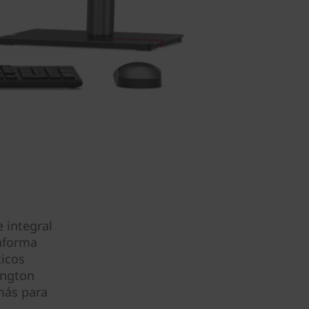
 integral
taforma
ticos
ington
más para