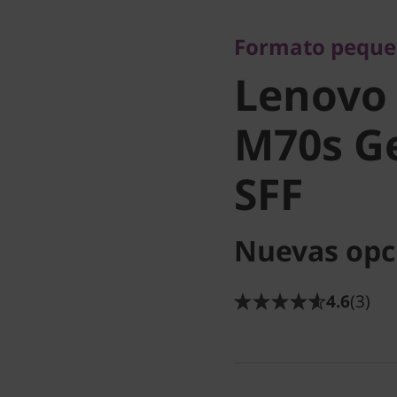
Formato pequeño,
Lenovo
Formato peque
Lenovo
ThinkCe
M70s Ge
Gen 5 (In
SFF
Nuevas opc
4.6
(3)