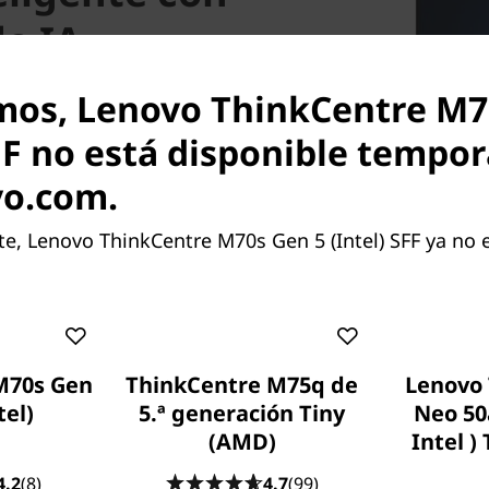
e IA
hinkCentre M70s Gen 5 se
mos, Lenovo ThinkCentre M7
 tus patrones de uso para
SFF no está disponible tempo
recursos de forma dinámica.
calentamiento gracias al
vo.com.
ntiene tu dispositivo bien
emperatura como el ruido.
, Lenovo ThinkCentre M70s Gen 5 (Intel) SFF ya no e
de la potencia mejora la
ética.
M70s Gen
ThinkCentre M75q de
Lenovo
tel)
5.ª generación Tiny
Neo 50
(AMD)
Intel )
4.2
(8)
4.7
(99)