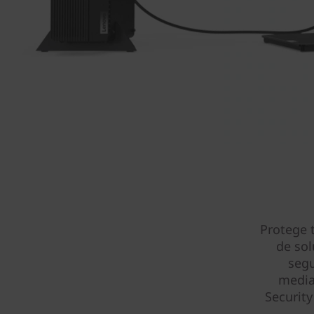
Protege 
de sol
segu
media
Securit