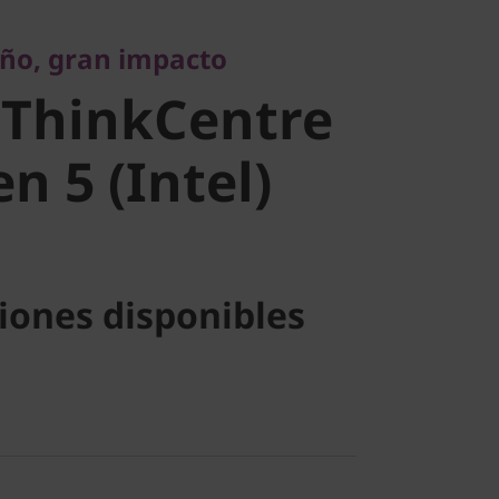
 gran impacto
ño, gran impacto
 ThinkCentre
ntre M70s
n 5 (Intel)
tel) SFF
iones disponibles