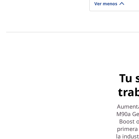
Ver menos
Tu 
tra
Aumenta
M90a Gen
Boost o
primera
la indus