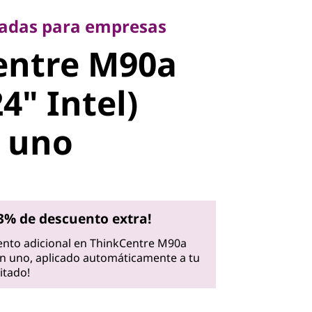
ntre M90a
ñadas para empresas
entre M90a
" Intel)
4" Intel)
 uno
 uno
3% de descuento extra!
nto adicional en ThinkCentre M90a
 en uno, aplicado automáticamente a tu
itado!