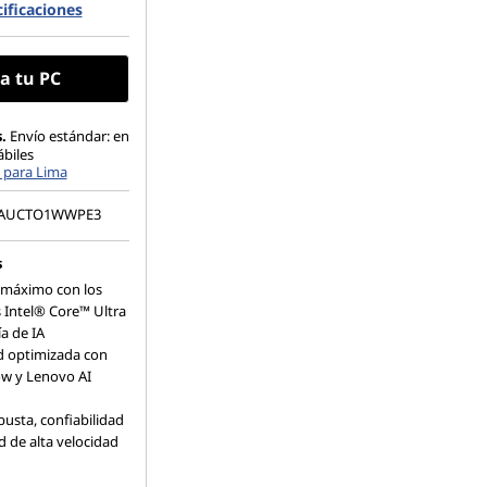
ificaciones
.2 2280 PCIe Gen4
1920 x 1080), 250nit,
a tu PC
.
Envío estándar: en
ábiles
 para Lima
3AUCTO1WWPE3
s
máximo con los
 Intel® Core™ Ultra
a de IA
d optimizada con
w y Lenovo AI
usta, confiabilidad
d de alta velocidad