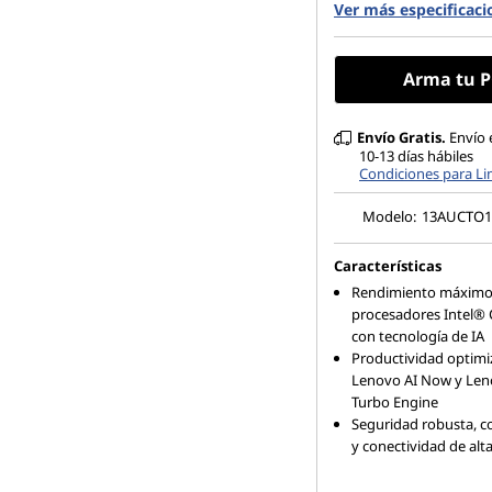
Ver más especificaci
256 GB SSD M.2 22
Gen4 TLC Opal
23.8″ FHD (1920 x 1
Arma tu P
antiglare
Envío Gratis.
Envío 
10-13 días hábiles
Condiciones para L
Modelo:
13AUCTO
Características
Rendimiento máximo 
procesadores Intel® 
con tecnología de IA
Productividad optimi
Lenovo AI Now y Len
Turbo Engine
Seguridad robusta, co
y conectividad de alt