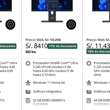
Precio Web
S/. 10,256
Precio Web
S/
S/. 8410
S/. 11,4
descuento
17% de descuento
IGV inc.
18% de descue
Core™ Ultra
Procesador Intel® Core™ Ultra
Procesador
 hasta 4,40
5 245 vPro® (núcleos E de
5 225 (núcl
asta 4,90
hasta 4,50 GHz núcleos P de
GHz núcleo
hasta 5,10 GHz)
GHz)
 64
Windows 11 Home 64
Windows 11
s
Gráficos integrados
Gráficos i
T/s
32 GB DDR5-5600MT/s
64 GB DDR
(SODIMM)
(SODIMM) -