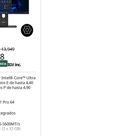
. 13,949
38
nto
IGV inc.
 Intel® Core™ Ultra
eos E de hasta 4,40
s P de hasta 4,90
 Pro 64
ntegrados
5-5600MT/s
 (2 x 32 GB)