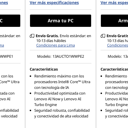
ones
80 PCIe
Ver más especificaciones
512 GB SSD M.2 2280 PCIe
Ver más espec
1 TB SSD M
Gen4 TLC Opal
TLC Opal
080), 250nit,
23.8″ FHD (1920 x 1080), 250nit,
23.8″ FHD (
C
Arma tu PC
Arm
antiglare
antiglare
estándar: en
Envío Gratis.
Envío estándar: en
Envío Gratis
10-13 días hábiles
10-13 días h
ima
Condiciones para Lima
Condiciones
1WWPE1
Modelo:
13AUCTO1WWPE2
Modelo:
1
Características
Característica
con los
Rendimiento máximo con los
Rendimiento 
Core™ Ultra
procesadores Intel® Core™ Ultra
procesadores
con tecnología de IA
con tecnologí
zada con
Productividad optimizada con
Productivida
ovo AI
Lenovo AI Now y Lenovo AI
Lenovo AI No
Turbo Engine
Turbo Engine
nfiabilidad
Seguridad robusta, confiabilidad
Seguridad rob
a velocidad
y conectividad de alta velocidad
y conectivida