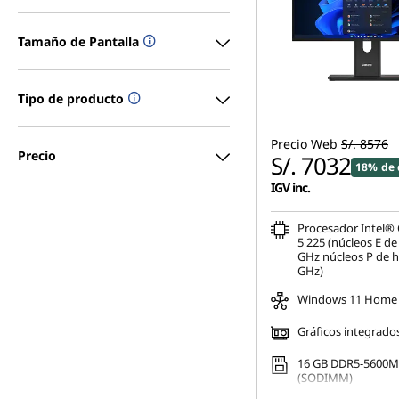
Tamaño de Pantalla
Tipo de producto
Precio Web
S/. 8576
Precio
S/. 7032
18% de 
IGV inc.
Procesador Intel® 
5 225 (núcleos E de
GHz núcleos P de h
GHz)
Windows 11 Home
Gráficos integrado
16 GB DDR5-5600M
(SODIMM)