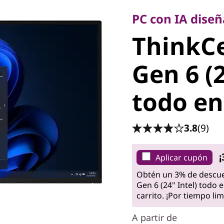
ThinkCe
PC con IA dise
ThinkC
Gen 6 (24
Gen 6 (2
todo en
todo en
3.8
(9)
¡
Aplicar cupón
Obtén un 3% de descue
Gen 6 (24" Intel) todo
carrito. ¡Por tiempo lim
A partir de