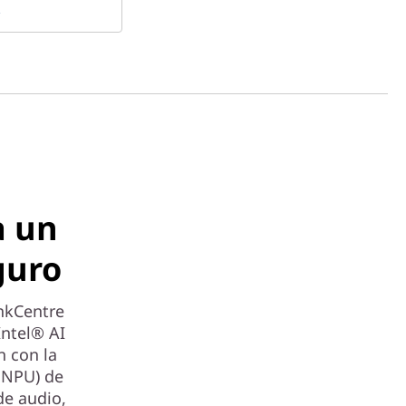
a un
guro
nkCentre
Intel® AI
n con la
dNPU) de
de audio,