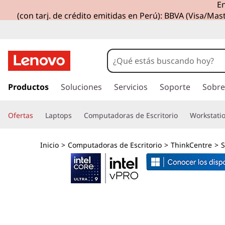
En
(con tarj. de crédito emitidas en Perú): BBVA (Visa/Mast
I
r
Productos
Soluciones
Servicios
Soporte
Sobre
a
l
Ofertas
Laptops
Computadoras de Escritorio
Workstati
c
o
n
Inicio
>
Computadoras de Escritorio
>
ThinkCentre
>
S
t
e
n
i
d
o
p