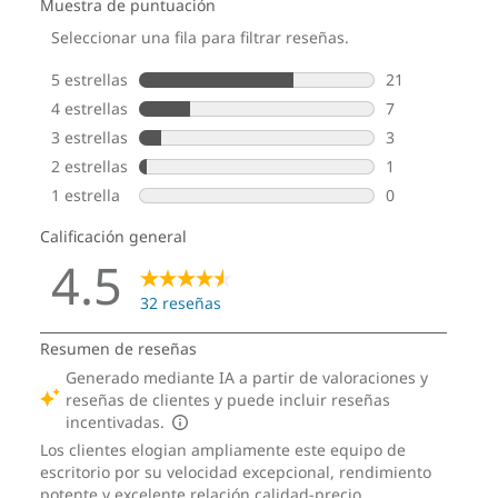
del sistema operativo, los enrutadores/AP/puertas de enlace que admitan
WiFi 6E, junto con las certificaciones reglamentarias regionales y la
asignación de espectro.
Estos son posibles componentes y cualidades de este producto. Los
mismos no son de carácter contractual y varían según el modelo elegido y
su configuración.
DISEÑO
Pantalla
Admite hasta tres monitores independientes
Volumen
13.6 L
Dimensiones (Al x An x P)
346 mm x 146 mm x 296 mm / 13.62″ x 5.74″ x 11.65″