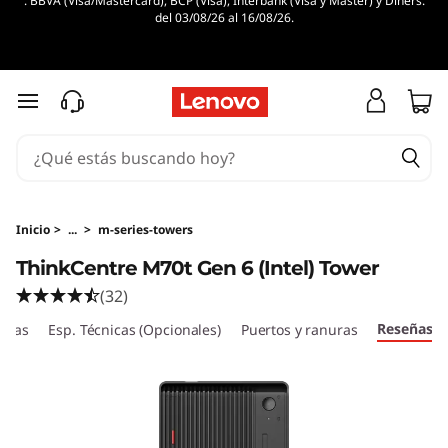
. BBVA (Visa/Mastercard), BCP (Visa), Interbank (Visa y Master) y Diners.
T
del 03/08/26 al 16/08/26.
h
i
Ir al contenido principal
n
k
C
Inicio
>
...
>
m-series-towers
ThinkCentre M70t Gen 6 (Intel) Tower
e
(32)
n
Reseñas
ticas
Esp. Técnicas (Opcionales)
Puertos y ranuras
t
r