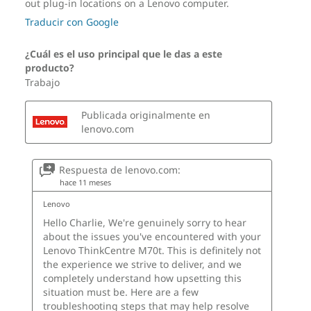
OTRA INFORMACIÓN
ThinkShield Security
Módulo de plataforma de confianza discreta (dTPM)
2.0
Kensington Security Slot™
Opcional: Bloqueo electrónico del chasis
Opcional: Interruptor de intrusión del chasis
®
Opcional: Seguridad de la plataforma Intel vPro
Opcional: Cable de interruptor de intrusión
Opcional: Pinza para cables inteligente
Lazo para candado
Secure Wipe 2.0
BIOS con función de autorreparación
Protección USB inteligente
Software precargado