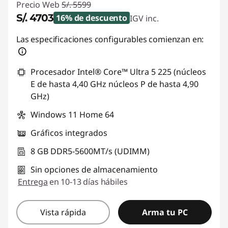
Precio Web
S/. 5599
S/. 4703
16% de descuento
IGV inc.
Ahorros instantáneos :
-S/. 896
Las especificaciones configurables comienzan en:
Procesador Intel® Core™ Ultra 5 225 (núcleos
E de hasta 4,40 GHz núcleos P de hasta 4,90
GHz)
Windows 11 Home 64
Gráficos integrados
8 GB DDR5-5600MT/s (UDIMM)
Sin opciones de almacenamiento
Entrega
en 10-13 días hábiles
Vista rápida
Arma tu PC