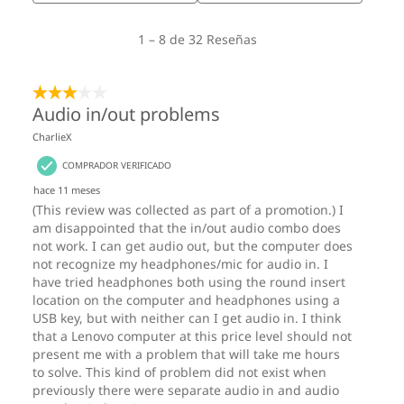
expandido (EPE) en el cojín del embalaje
30 % de plástico de origen oceánico (OBP) en la bolsa
del dispositivo
Embalaje 100 % libre de plástico, caja de cartón con
®
certificación de Forest Stewardship Council
(FSC)
Certificaciones/Registros
®
ENERGY STAR
9.0
ERP LOT 3
®
Forest Stewardship Council
(FSC)
®
GREENGUARD
RoHS
TCO 10.0
Certificación TÜV de nivel de ruido ultra bajo
Estos son posibles componentes y cualidades de este producto. Los
mismos no son de carácter contractual y varían según el modelo elegido y
su configuración.