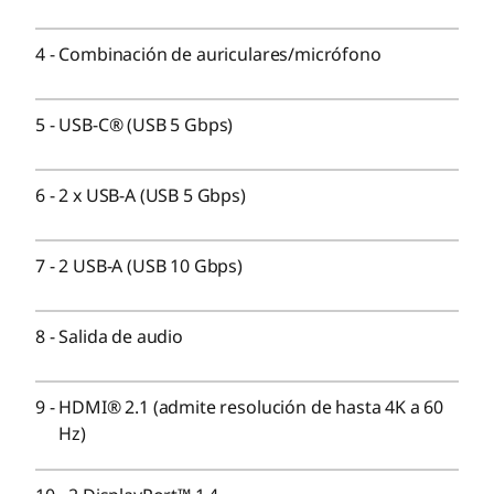
su configuración.
4
-
Combinación de auriculares/micrófono
CONECTIVIDAD
5
-
USB-C® (USB 5 Gbps)
Puertos/Ranuras
Frente:
6
-
2 x USB-A (USB 5 Gbps)
®
USB-C
(USB de 5 Gbps) con carga de 15 W
2 USB-A (USB 10 Gbps)
2 x USB-A (USB 5 Gbps)
7
-
2 USB-A (USB 10 Gbps)
Combinación de auriculares/micrófono
Opcional: Lector de tarjetas 3 en 1
8
-
Salida de audio
Parte posterior:
4 USB-A (USB de 5 Gbps), uno con encendido de
9
-
HDMI® 2.1 (admite resolución de hasta 4K a 60
teclado
Hz)
2 DisplayPort™ 1.4
®
HDMI
2.1 (admite resolución de hasta 4K a 60 Hz)