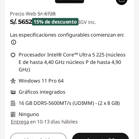
Precio Web
S/. 6728
S/. 5652
15% de descuento
IGV inc.
Ahorros instantáneos :
-S/. 1076
Las especificaciones configurables comienzan en:
Procesador Intel® Core™ Ultra 5 225 (núcleos
E de hasta 4,40 GHz núcleos P de hasta 4,90
GHz)
Windows 11 Pro 64
Gráficos integrados
16 GB DDR5-5600MT/s (UDIMM) - (2 x 8 GB)
Ninguno
Entrega
en 10-13 días hábiles