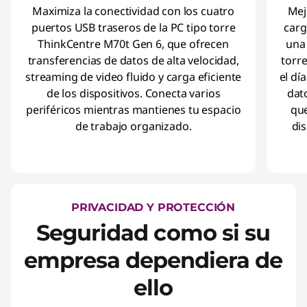
Maximiza la conectividad con los cuatro
Mej
puertos USB traseros de la PC tipo torre
carg
ThinkCentre M70t Gen 6, que ofrecen
una 
transferencias de datos de alta velocidad,
torre
streaming de video fluido y carga eficiente
el dí
de los dispositivos. Conecta varios
dato
periféricos mientras mantienes tu espacio
que
de trabajo organizado.
di
PRIVACIDAD Y PROTECCIÓN
Seguridad como si su
empresa dependiera de
ello