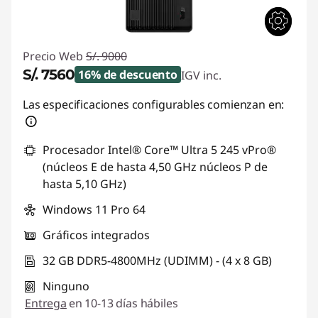
Precio Web
S/. 9000
S/. 7560
16% de descuento
IGV inc.
Ahorros instantáneos :
-S/. 1440
Las especificaciones configurables comienzan en:
Procesador Intel® Core™ Ultra 5 245 vPro®
(núcleos E de hasta 4,50 GHz núcleos P de
hasta 5,10 GHz)
Windows 11 Pro 64
Gráficos integrados
32 GB DDR5-4800MHz (UDIMM) - (4 x 8 GB)
Ninguno
Entrega
en 10-13 días hábiles