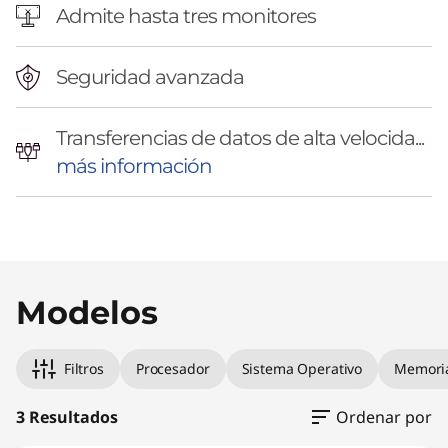
Admite hasta tres monitores
Seguridad avanzada
Transferencias de datos de alta velocida...
más información
Original Price 5599.00 PEN Discounted Price 
Original Price 6728.00 PEN Discounted Price 
Original Price 9000.00 PEN Discounted Price
Modelos
Filtros
Procesador
Sistema Operativo
Memori
3 Resultados
Ordenar por