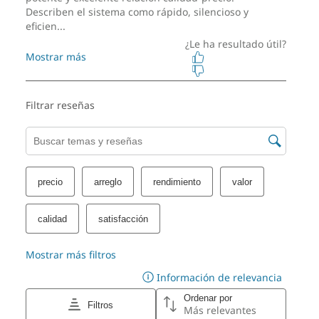
Peso
A partir de 5,7 kgs/12,56 lbs
Color
Eclipse Black
Estos son posibles componentes y cualidades de este producto. Los
mismos no son de carácter contractual y varían según el modelo elegido y
su configuración.
SUSTENTABILIDAD
Material
Se utiliza un 85 % de acrilonitrilo-butadieno-estireno
(ABS) reciclado de contenido posconsumo (PCC) en el
chasis
65 % de contenido posindustria (PIC) y polietileno