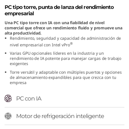
n
PC tipo torre, punta de lanza del rendimiento
empresarial
t
Una PC tipo torre con IA con una fiabilidad de nivel
comercial que ofrece un rendimiento fluido y promueve una
e
alta productividad.
Rendimiento, seguridad y capacidad de administración de
l
®
nivel empresarial con Intel vPro
Varias GPU opcionales líderes en la industria y un
)
rendimiento de IA potente para manejar cargas de trabajo
exigentes
T
Torre versátil y adaptable con múltiples puertos y opciones
de almacenamiento expandibles para que crezca con tu
o
empresa
w
PC con IA
e
Motor de refrigeración inteligente
r