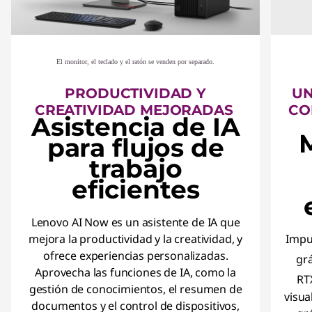
El monitor, el teclado y el ratón se venden por separado.
PRODUCTIVIDAD Y
UN
CREATIVIDAD MEJORADAS
CO
Asistencia de IA
M
para flujos de
trabajo
eficientes
Lenovo AI Now es un asistente de IA que
mejora la productividad y la creatividad, y
Impul
ofrece experiencias personalizadas.
gr
Aprovecha las funciones de IA, como la
RT
gestión de conocimientos, el resumen de
visua
documentos y el control de dispositivos,