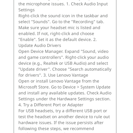
Lenovo AI Now
Lenovo AI Turbo Engine
Almacenamiento inteligente Lenovo
Lenovo Vantage
McAfee LiveSafe™ (versión de prueba)
Office 365 (versión de prueba)
Borrado seguro
Smart Connect
Windows 11 Home/Pro
Software descargable gratis
Absolute Home & Office
Adobe
Adobe Element
Blancco
Bufferzone
Norton
Disponible a través de Lenovo Vantage