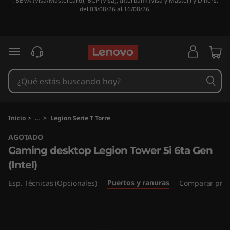
. BBVA (Visa/Mastercard), BCP (Visa), Interbank (Visa y Master) y Diners.
G
del 03/08/26 al 16/08/26.
a
m
Ir al contenido principal
i
n
g
Inicio
>
...
>
Legion Serie T Torre
AGOTADO
d
Gaming desktop Legion Tower 5i 6ta Gen
e
(Intel)
s
Puertos y ranuras
Esp. Técnicas (Opcionales)
Comparar prod
k