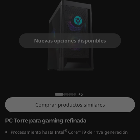
t
o
p
L
Nuevas opciones disponibles
e
g
Gaming desktop Legion Tower 5i 6ta
i
Gen (Intel)
o
+6
Comprar productos similares
n
T
PC Torre para gaming refinada
®
o
Procesamiento hasta Intel
Core™ i9 de 11va generación