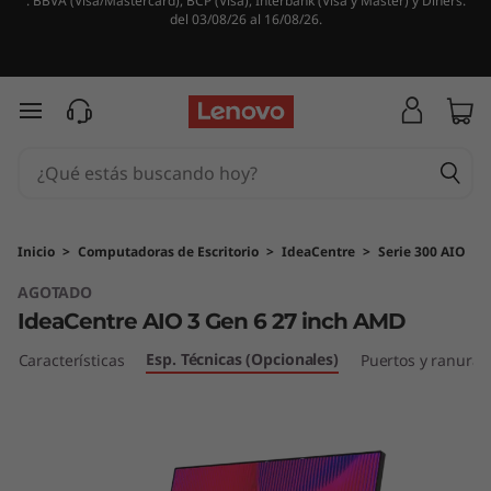
. BBVA (Visa/Mastercard), BCP (Visa), Interbank (Visa y Master) y Diners.
del 03/08/26 al 16/08/26.
Ir al contenido principal
Inicio
>
Computadoras de Escritorio
>
IdeaCentre
>
Serie 300 AIO
AGOTADO
IdeaCentre AIO 3 Gen 6 27 inch AMD
Esp. Técnicas (Opcionales)
Características
Puertos y ranuras