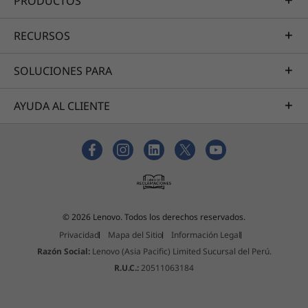
PRODUCTOS
Estos son posibles componentes y cualidades de este producto. Los
mismos no son de carácter contractual y varían según el modelo elegido.
RECURSOS
SOLUCIONES PARA
Los accesorios exhibidos no están incluidos
AYUDA AL CLIENTE
Pantalla más ancha, sonido más nítido,
privacidad inmediata, inicio de sesión
instantáneo
Cuando estés en casa, disfruta de la excelente
© 2026 Lenovo. Todos los derechos reservados.
pantalla hasta FDH de la IdeaCentre AIO 3:
Privacidad
Mapa del Sitio
Información Legal
bisel estrecho de tres lados, colores vivos y
Razón Social:
Lenovo (Asia Pacific) Limited Sucursal del Perú.
tecnología táctil opcional para arrastrar los
R.U.C.:
20511063184
archivos cómodamente. Además, los altavoces
estéreo de 3 W con certificación Harman