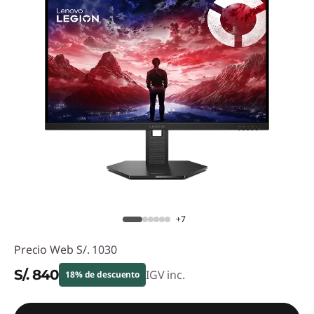
+7
Precio Web
S/. 1030
S/. 840
IGV inc.
18% de descuento
Ahorros instantáneos :
-S/. 190