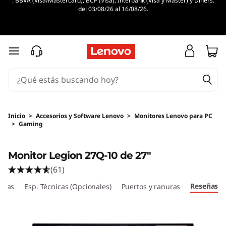
. BBVA (Visa/Mastercard), BCP (Visa), Interbank (Visa y Master) y Diners.
del 03/08/26 al 16/08/26.
Ir al contenido principal
Inicio
>
Accesorios y Software Lenovo
>
Monitores Lenovo para PC
>
Gaming
Original Price 1030 PEN Discounted Price 840
Monitor Legion 27Q-10 de 27"
(61)
Reseñas
ticas
Esp. Técnicas (Opcionales)
Puertos y ranuras