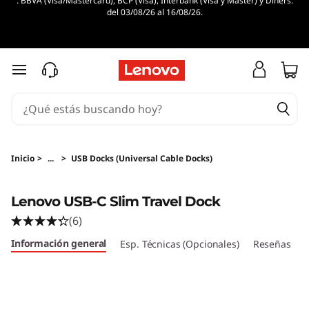
. BBVA (Visa/Mastercard), BCP (Visa), Interbank (Visa y Master) y Diners.
del 03/08/26 al 16/08/26.
Ir al contenido principal
Inicio
>
...
>
USB Docks (Universal Cable Docks)
Original Price 331 PEN Discounted Price 210 P
Lenovo USB-C Slim Travel Dock
(6)
Información general
Esp. Técnicas (Opcionales)
Reseñas