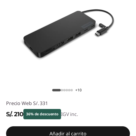
+10
Precio Web
S/. 331
S/. 210
IGV inc.
36% de descuento
Ahorros instantáneos :
-S/. 121
Añadir al carrito