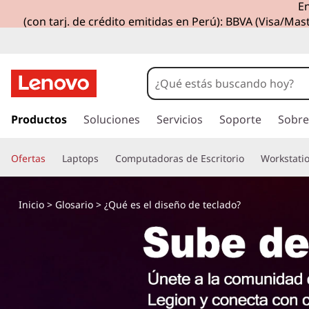
En
¿
(con tarj. de crédito emitidas en Perú): BBVA (Visa/Mast
Q
u
é
I
r
Productos
Soluciones
Servicios
Soporte
Sobre
e
a
l
s
Ofertas
Laptops
Computadoras de Escritorio
Workstati
c
o
e
n
Inicio
>
Glosario
> ¿Qué es el diseño de teclado?
t
l
e
n
d
i
d
i
o
p