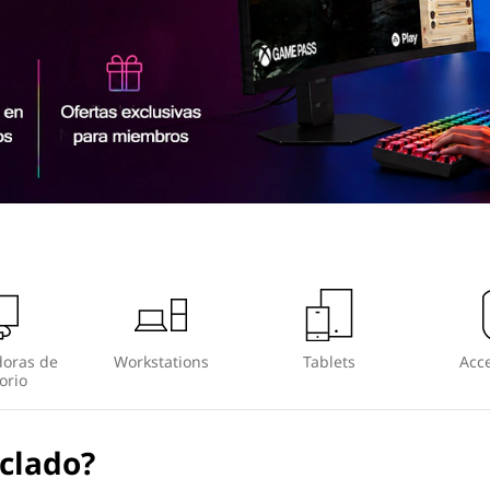
oras de
Workstations
Tablets
Acce
orio
eclado?