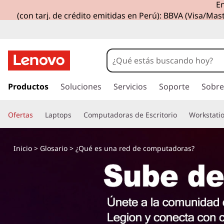
En
¿
(con tarj. de crédito emitidas en Perú): BBVA (Visa/Mast
Q
u
é
I
r
Productos
Soluciones
Servicios
Soporte
Sobre
e
a
l
s
Ofertas
Laptops
Computadoras de Escritorio
Workstati
c
o
u
n
Inicio
>
Glosario
> ¿Qué es una red de computadoras?
t
n
e
n
a
i
d
r
o
p