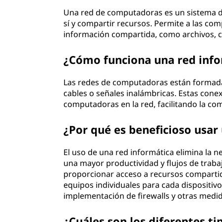
d
Una red de computadoras es un sistema d
sí y compartir recursos. Permite a las com
o
información compartida, como archivos, co
r
¿Cómo funciona una red info
a
Las redes de computadoras están formad
cables o señales inalámbricas. Estas cone
s
computadoras en la red, facilitando la com
?
¿Por qué es beneficioso usar
El uso de una red informática elimina la 
una mayor productividad y flujos de traba
proporcionar acceso a recursos comparti
equipos individuales para cada dispositiv
implementación de firewalls y otras medi
¿Cuáles son los diferentes ti