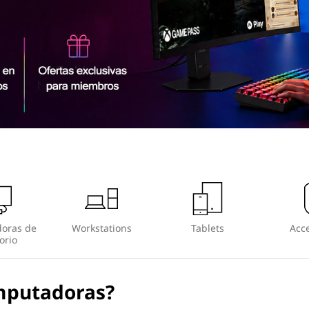
oras de
Workstations
Tablets
Acce
orio
mputadoras?