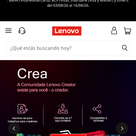
. BBVA (Visa/Mastercard), BCP (Visa), Interbank (Visa y Master) y Diners.
¿
del 03/08/26 al 16/08/26.
Q
u
Ir al contenido principal
é
e
s
I
n
t
e