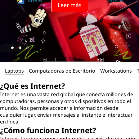
r
Leer más
n
e
t
?
Laptops
Computadoras de Escritorio
Workstations
¿Qué es Internet?
Internet es una vasta red global que conecta millones de
computadoras, personas y otros dispositivos en todo el
mundo. Nos permite acceder a información desde
cualquier lugar, enviar mensajes al instante e interactuar
en línea.
¿Cómo funciona Internet?
Internet funciona conectando redes a través de una serie