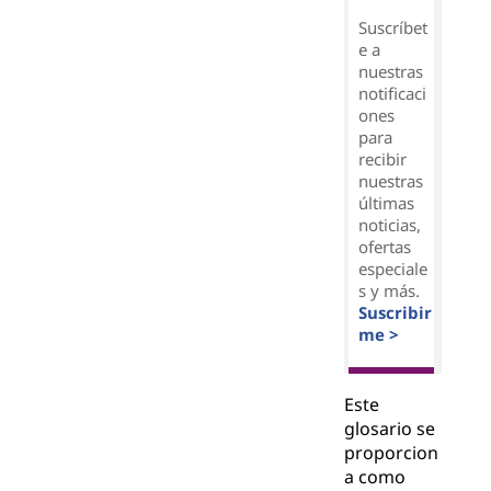
Suscríbet
e a
nuestras
notificaci
ones
para
recibir
nuestras
últimas
noticias,
ofertas
especiale
s y más.
Suscribir
me >
Este
glosario se
proporcion
a como