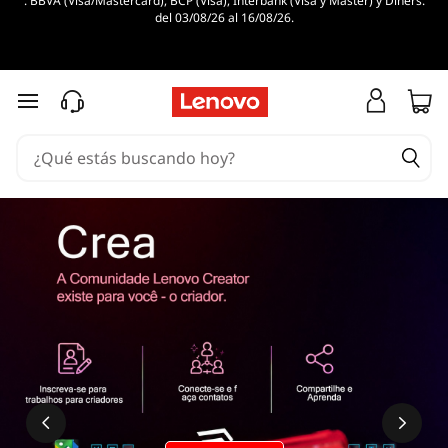
. BBVA (Visa/Mastercard), BCP (Visa), Interbank (Visa y Master) y Diners.
¿
del 03/08/26 al 16/08/26.
Q
u
Ir al contenido principal
é
e
s
G
o
o
g