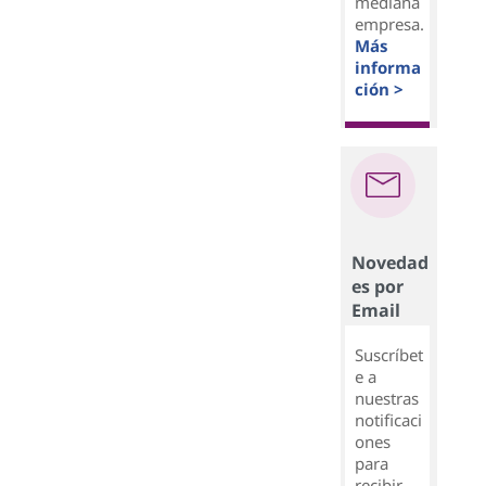
mediana
empresa.
Más
informa
ción >
Novedad
es por
Email
Suscríbet
e a
nuestras
notificaci
ones
para
recibir