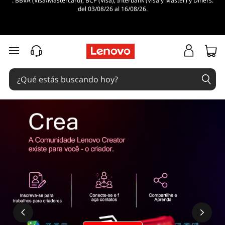
. BBVA (Visa/Mastercard), BCP (Visa), Interbank (Visa y Master) y Diners.
del 03/08/26 al 16/08/26.
Ir al contenido principal