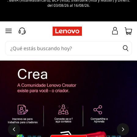
. BBVA (Visa/Mastercard), BCP (Visa), Interbank (Visa y Master) y Diners.
del 03/08/26 al 16/08/26.
Ir al contenido principal