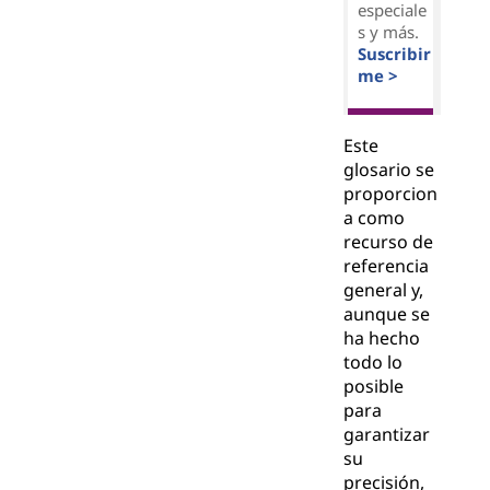
especiale
s y más.
Suscribir
me >
Este
glosario se
proporcion
a como
recurso de
referencia
general y,
aunque se
ha hecho
todo lo
posible
para
garantizar
su
precisión,