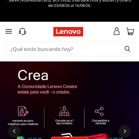
. BBVA (Visa/Mastercard), BCP (Visa), Interbank (Visa y Master) y Diners.
del 03/08/26 al 16/08/26.
Ir al contenido principal