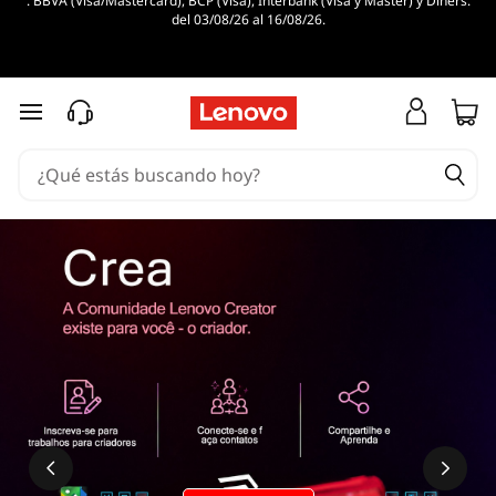
. BBVA (Visa/Mastercard), BCP (Visa), Interbank (Visa y Master) y Diners.
¿
del 03/08/26 al 16/08/26.
Q
u
Ir al contenido principal
é
e
s
l
a
p
a