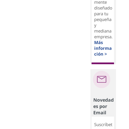
mente
diseñado
para tu
pequeña
y
mediana
empresa.
Más
informa
ción >
Novedad
es por
Email
Suscríbet