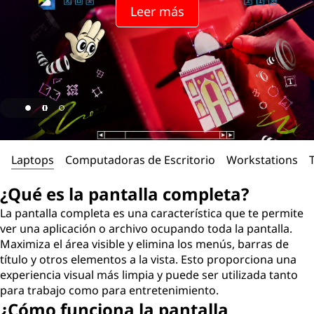
n
Leer más
t
a
l
l
a
Laptops
Computadoras de Escritorio
Workstations
c
¿Qué es la pantalla completa?
o
La pantalla completa es una característica que te permite
ver una aplicación o archivo ocupando toda la pantalla.
m
Maximiza el área visible y elimina los menús, barras de
título y otros elementos a la vista. Esto proporciona una
p
experiencia visual más limpia y puede ser utilizada tanto
para trabajo como para entretenimiento.
l
¿Cómo funciona la pantalla