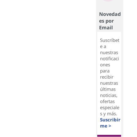
Novedad
es por
Email
Suscríbet
e a
nuestras
notificaci
ones
para
recibir
nuestras
últimas
noticias,
ofertas
especiale
s y más.
Suscribir
me >