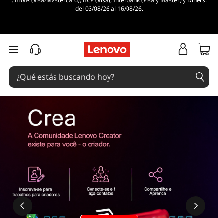
. BBVA (Visa/Mastercard), BCP (Visa), Interbank (Visa y Master) y Diners.
del 03/08/26 al 16/08/26.
Ir al contenido principal