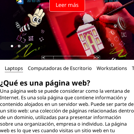
á
Leer más
g
i
n
a
w
Laptops
Computadoras de Escritorio
Workstations
e
¿Qué es una página web?
b
Una página web se puede considerar como la ventana de
Internet. Es una sola página que contiene información y
?
contenido alojados en un servidor web. Puede ser parte de
un sitio web: una colección de páginas relacionadas dentro
de un dominio, utilizadas para presentar información
sobre una organización, empresa o individuo. La página
web es lo que ves cuando visitas un sitio web en tu