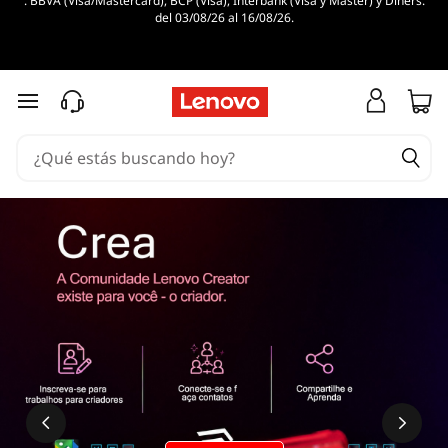
. BBVA (Visa/Mastercard), BCP (Visa), Interbank (Visa y Master) y Diners.
¿
del 03/08/26 al 16/08/26.
Q
u
Ir al contenido principal
é
e
s
u
n
a
p