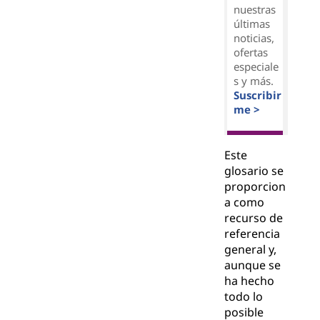
nuestras
últimas
noticias,
ofertas
especiale
s y más.
Suscribir
me >
Este
glosario se
proporcion
a como
recurso de
referencia
general y,
aunque se
ha hecho
todo lo
posible