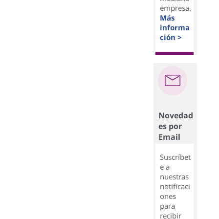
empresa.
Más
informa
ción >
Novedad
es por
Email
Suscríbet
e a
nuestras
notificaci
ones
para
recibir