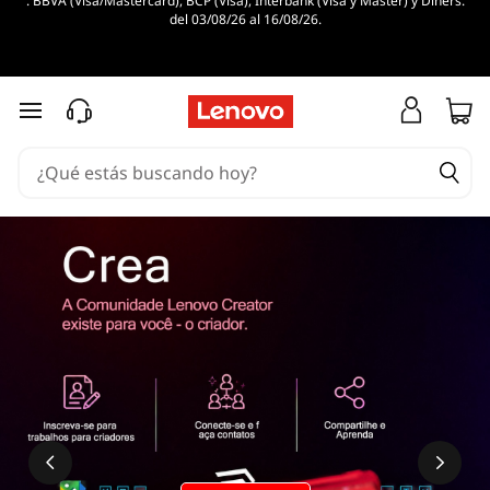
. BBVA (Visa/Mastercard), BCP (Visa), Interbank (Visa y Master) y Diners.
del 03/08/26 al 16/08/26.
Ir al contenido principal