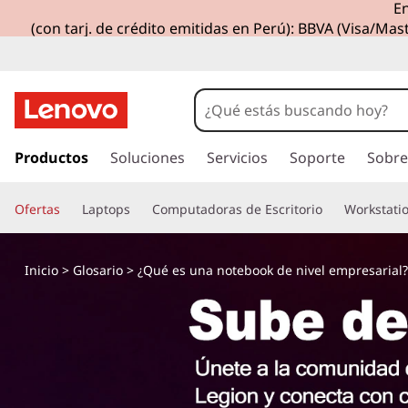
En
(con tarj. de crédito emitidas en Perú): BBVA (Visa/Mast
I
r
Productos
Soluciones
Servicios
Soporte
Sobre
a
l
Ofertas
Laptops
Computadoras de Escritorio
Workstati
c
o
n
Inicio
>
Glosario
> ¿Qué es una notebook de nivel empresarial?
t
e
n
i
d
o
p