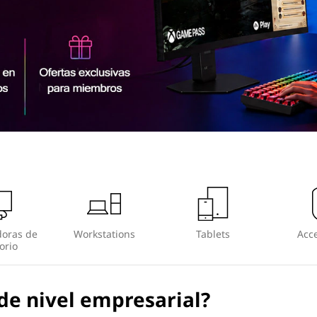
oras de
Workstations
Tablets
Acce
orio
de nivel empresarial?