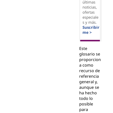
últimas
noticias,
ofertas
especiale
s y más.
Suscribir
me >
Este
glosario se
proporcion
a como
recurso de
referencia
general y,
aunque se
ha hecho
todo lo
posible
para