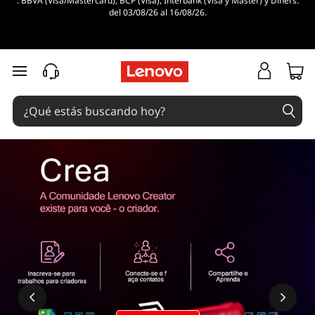
. BBVA (Visa/Mastercard), BCP (Visa), Interbank (Visa y Master) y Diners.
del 03/08/26 al 16/08/26.
Ir al contenido principal