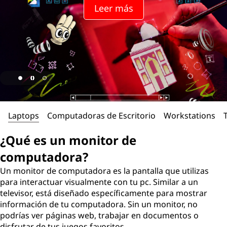
n
Leer más
i
t
o
r
d
Laptops
Computadoras de Escritorio
Workstations
e
¿Qué es un monitor de
c
computadora?
o
Un monitor de computadora es la pantalla que utilizas
para interactuar visualmente con tu pc. Similar a un
m
televisor, está diseñado específicamente para mostrar
información de tu computadora. Sin un monitor, no
p
podrías ver páginas web, trabajar en documentos o
disfrutar de tus juegos favoritos.