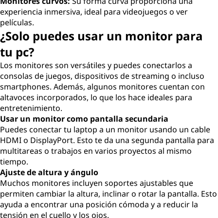
s
Monitores curvos:
Su forma curva proporciona una
experiencia inmersiva, ideal para videojuegos o ver
o
películas.
¿Solo puedes usar un monitor para
n
tu pc?
a
Los monitores son versátiles y puedes conectarlos a
consolas de juegos, dispositivos de streaming o incluso
l
smartphones. Además, algunos monitores cuentan con
altavoces incorporados, lo que los hace ideales para
(
entretenimiento.
Usar un monitor como pantalla secundaria
P
Puedes conectar tu laptop a un monitor usando un cable
HDMI o DisplayPort. Esto te da una segunda pantalla para
C
multitareas o trabajos en varios proyectos al mismo
tiempo.
)
Ajuste de altura y ángulo
Muchos monitores incluyen soportes ajustables que
?
permiten cambiar la altura, inclinar o rotar la pantalla. Esto
ayuda a encontrar una posición cómoda y a reducir la
tensión en el cuello y los ojos.