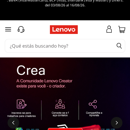
. BBVA (Visa/Mastercard), BCP (Visa), Interbank (Visa y Master) y Diners.
¿
del 03/08/26 al 16/08/26.
Q
u
Ir al contenido principal
é
e
s
u
n
m
o