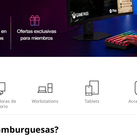
oras de
Workstations
Tablets
Acce
orio
amburguesas?