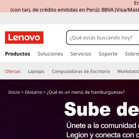
En
(con tarj. de crédito emitidas en Perú): BBVA (Visa/Mast
I
r
Productos
Soluciones
Servicios
Soporte
Sobre
a
l
Ofertas
Laptops
Computadoras de Escritorio
Workstati
c
o
n
Inicio
>
Glosario
> ¿Qué es un menú de hamburguesas?
t
e
n
i
d
o
p