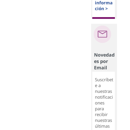
informa
ción >
Novedad
es por
Email
Suscríbet
e a
nuestras
notificaci
ones
para
recibir
nuestras
últimas