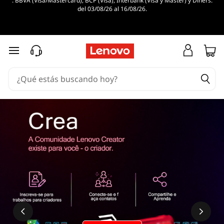
. BBVA (Visa/Mastercard), BCP (Visa), Interbank (Visa y Master) y Diners.
del 03/08/26 al 16/08/26.
Ir al contenido principal