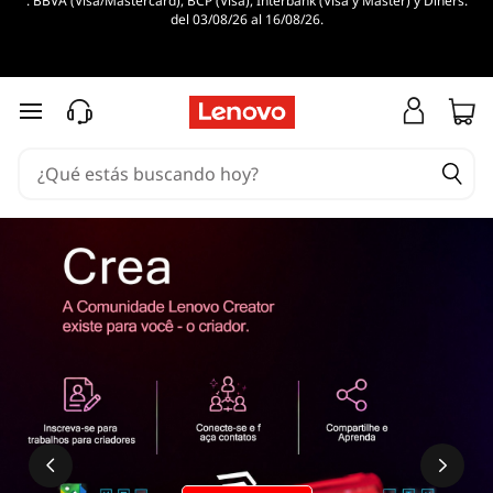
. BBVA (Visa/Mastercard), BCP (Visa), Interbank (Visa y Master) y Diners.
del 03/08/26 al 16/08/26.
Ir al contenido principal