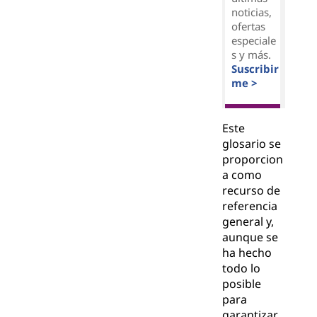
noticias,
ofertas
especiale
s y más.
Suscribir
me >
Este
glosario se
proporcion
a como
recurso de
referencia
general y,
aunque se
ha hecho
todo lo
posible
para
garantizar