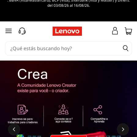
. BBVA (Visa/Mastercard), BCP (Visa), Interbank (Visa y Master) y Diners.
del 03/08/26 al 16/08/26.
Ir al contenido principal