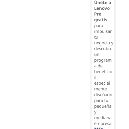
Únete a
Lenovo
Pro
gratis
para
impulsar
tu
negocio y
descubre
un
program
a de
beneficio
s
especial
mente
diseñado
para tu
pequeña
y
mediana
empresa.