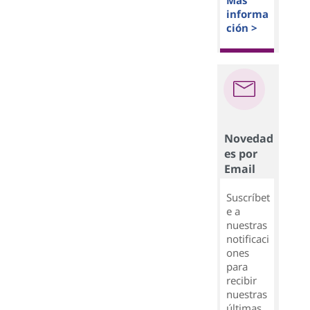
Más
informa
ción >
Novedad
es por
Email
Suscríbet
e a
nuestras
notificaci
ones
para
recibir
nuestras
últimas