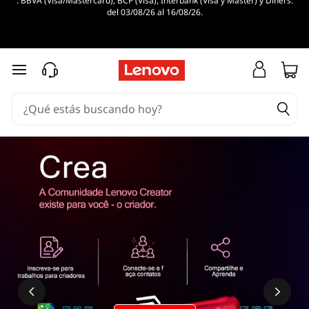
. BBVA (Visa/Mastercard), BCP (Visa), Interbank (Visa y Master) y Diners.
del 03/08/26 al 16/08/26.
Ir al contenido principal