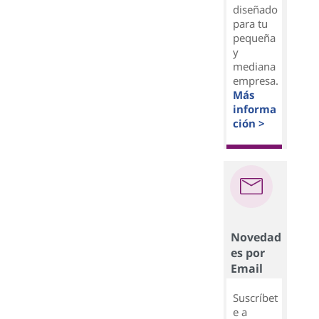
diseñado
para tu
pequeña
y
mediana
empresa.
Más
informa
ción >
Novedad
es por
Email
Suscríbet
e a