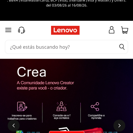
. BBVA (Visa/Mastercard), BCP (Visa), Interbank (Visa y Master) y Diners.
del 03/08/26 al 16/08/26.
Ir al contenido principal