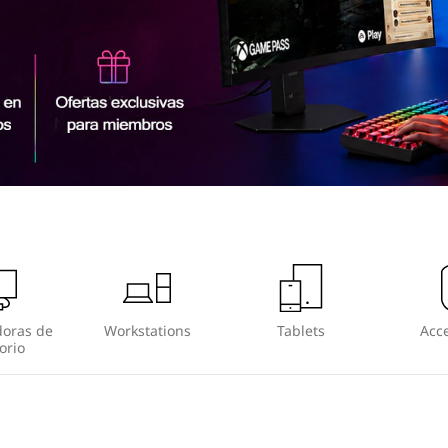
oras de
Workstations
Tablets
Acce
orio