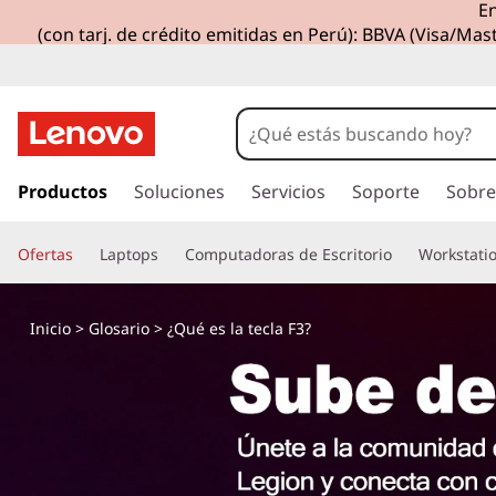
En
(con tarj. de crédito emitidas en Perú): BBVA (Visa/Mast
I
r
Productos
Soluciones
Servicios
Soporte
Sobre
a
l
Ofertas
Laptops
Computadoras de Escritorio
Workstati
c
o
n
Inicio
>
Glosario
> ¿Qué es la tecla F3?
t
e
n
i
d
o
p