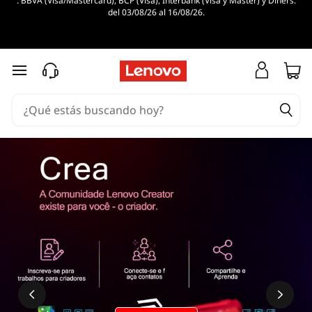
. BBVA (Visa/Mastercard), BCP (Visa), Interbank (Visa y Master) y Diners.
del 03/08/26 al 16/08/26.
Ir al contenido principal