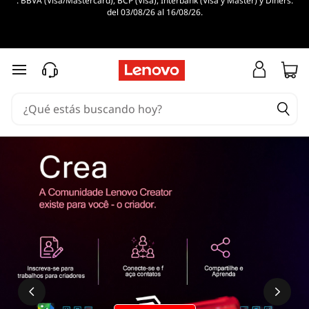
. BBVA (Visa/Mastercard), BCP (Visa), Interbank (Visa y Master) y Diners.
del 03/08/26 al 16/08/26.
Ir al contenido principal