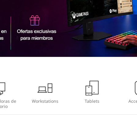
oras de
Workstations
Tablets
Acce
orio