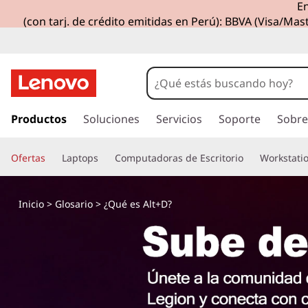
En
(con tarj. de crédito emitidas en Perú): BBVA (Visa/Mast
I
r
Productos
Soluciones
Servicios
Soporte
Sobre
a
l
Ofertas
Laptops
Computadoras de Escritorio
Workstati
c
o
n
Inicio
>
Glosario
> ¿Qué es Alt+D?
t
e
n
i
d
o
p