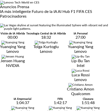
Anuncios
Prensa
IA más inteligente
Futuro de la IA
AI Hub
F1
FIFA
CES
Patrocinadores
Visión de IA Híbrida
Tecnología Central de IA Híbrida
IA Personal
00:00
18:32
27:00
Yuanqing Yang
Tolga Kurtoglu
Yuanqing Yang
Lenovo
Lenovo
Lenovo
Jensen Huang
Lip-Bu Tan
NVIDIA
Intel
Luca Rossi
Lenovo
Cristiano Amon
Qualcomm
IA Empresarial
FIFA
Clausura
1:04:37
1:42:17
1:51:48